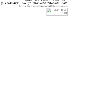
Brasília, DF - Brasil - CEP 70770-901
 (61) 3448-4433 - Fax: (61) 3448-4890 / 3448-4891 SAC:
https://www.embrapa.br/fale-conosco