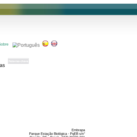
Sobre
Embrapa
Parque Estação Biológica - PqEB s/n°