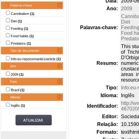
Data:
2009-06
Palavra-chave
Ano:
2009
Cannibalism
(1)
Canniba
Diet
(1)
Diet
Palavras-chave:
Feedin
Feeding
(1)
Food ha
Food habits
(1)
Predato
Predators
(1)
This stu
Tipo do documento
of Tric
D'Orbig
Info:eu-repo/semantics/article
(1)
Resumo:
numerica
Ano
crustac
areas i
2009
(1)
resource
País
Tipo:
Info:eu-
Brazil
(1)
Idioma:
Inglês
Idioma
http://w
Identificador:
Inglês
(1)
467020
Editor:
Socieda
Relação:
10.159
Formato:
text/htm