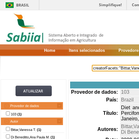
Simplifique!
Com
BRASIL
Home
Itens selecionados
Provedore
Provedor de dados:
103
País:
Brazil
Provedor de dados
Diet an
Título:
Percifo
103
(1)
Janeiro,
Autor
Bittar,V
Autores:
Bittar,Vanessa T.
(1)
Di Bene
Di Beneditto,Ana Paula M.
(1)