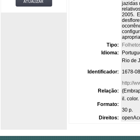
jazidas
relativ
2005. E
desflor
ocorrên
configu
apropria
Tipo:
Folheto
Idioma:
Portugu
Rio de 
Identificador:
1678-0
http://
Relação:
(Embrap
il. color.
Formato:
30 p.
Direitos:
openAc