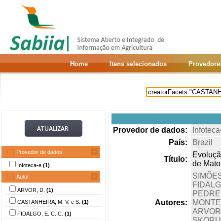
Home
Itens selecionados
Provedore
Provedor de dados:
Infoteca
País:
Brazil
Provedor de dados
Evoluçã
Título:
de Mato
Infoteca-e
(1)
SIMÕES
Autor
FIDALGO
ARVOR, D.
(1)
PEDREIR
Autores:
MONTEI
CASTANHEIRA, M. V. e S.
(1)
ARVOR,
FIDALGO, E. C. C.
(1)
SKORUP