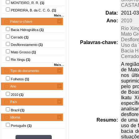
MONTEIRO, R. R.
(1)
CASTAN
PEDREIRA, B. da C. C. G.
(1)
Data:
2011-03
Mais...
Ano:
2010
Palavra-chave
Rio Xin
Bacia Hidrográfica
(1)
Mato Gr
Cerrado
(1)
Desflor
Palavras-chave:
Uso da 
Desflorestamento
(1)
Bacia H
Mato Grosso
(1)
Cerrado
Rio Xingu
(1)
A regiã
Mais...
de Mato
Tipo do documento
nos últ
Folhetos
(1)
suprimi
pelo pr
Ano
de Boas
2010
(1)
Ikatu X
País
específ
analis
Brazil
(1)
desflor
Idioma
Resumo:
de uma 
uso de 
Português
(1)
bacia d
situaçõ