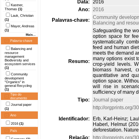
Data:
2016
Kastner,
Ano:
2016
Thomas
(1)
Lauk, Christian
Community developme
Palavras-chave:
(1)
Balancing and resou
Mayer, Andreas
Safeguarding the wor
(1)
Mais...
option space for fe
Palavra-chave
systematically combi
feed and human diet
Balancing and
meets the demand and 
resource
management
many options exist t
Biodiversity and
Resumo:
crop-yield levels. W
ecosystem services
(1)
biomass harvest, c
Community
quantitative and qua
development
option space. Withou
"Organics" in
general Recycling
will rise in scenar
(1)
sufficiency of many 
Tipo do
documento
Tipo:
Journal paper
Journal paper
http://orgprints.org
(1)
Ano
Identificador:
Erb, Karl-Heinz; Lau
2016
(1)
Haberl, Helmut (2016
deforestation. Natur
País
Relação:
http://orgprints.org/3