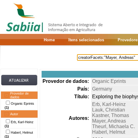
Home
Itens selecionados
Provedore
Provedor de dados:
Organic Eprints
País:
Germany
Provedor de
Título:
Exploring the biophys
dados
Organic Eprints
Erb, Karl-Heinz
(1)
Lauk, Christian
Autor
Kastner, Thomas
Autores:
Mayer, Andreas
Erb, Karl-Heinz
Theurl, Michaela C.
(1)
Haberl, Helmut
Haberl, Helmut
(1)