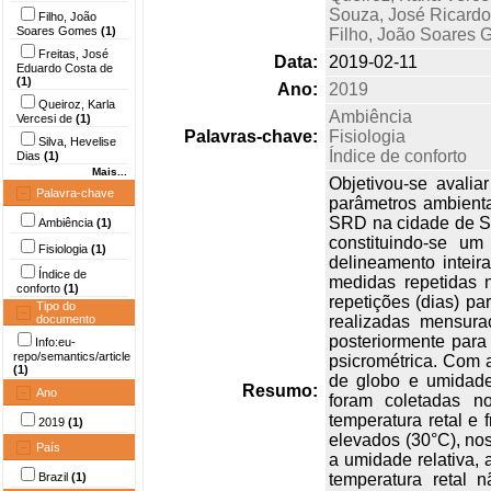
Souza, José Ricardo
Filho, João
Soares Gomes
(1)
Filho, João Soares
Freitas, José
Data:
2019-02-11
Eduardo Costa de
(1)
Ano:
2019
Queiroz, Karla
Ambiência
Vercesi de
(1)
Palavras-chave:
Fisiologia
Silva, Hevelise
Índice de conforto
Dias
(1)
Mais...
Objetivou-se avalia
Palavra-chave
parâmetros ambienta
SRD na cidade de São
Ambiência
(1)
constituindo-se u
Fisiologia
(1)
delineamento inteir
Índice de
medidas repetidas n
conforto
(1)
repetições (dias) pa
Tipo do
documento
realizadas mensuraç
posteriormente para
Info:eu-
repo/semantics/article
psicrométrica. Com a
(1)
de globo e umidade 
Resumo:
Ano
foram coletadas n
temperatura retal e 
2019
(1)
elevados (30°C), no
País
a umidade relativa,
Brazil
(1)
temperatura retal n