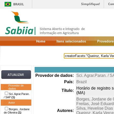
Simplifique!
Com
BRASIL
Home
Itens selecionados
Provedore
Provedor de dados:
Sci. Agrar.Paran. / 
País:
Brazil
Provedor de
Horário de registro 
dados
Título:
(MA)
Sci. Agrar.Paran.
/ SAP
(1)
Borges, Jordane de O
Autor
Freitas, José Eduar
Silva, Hevelise Dias
Borges, Jordane
Autores:
Queiroz, Karla Verce
de Oliveira
(1)