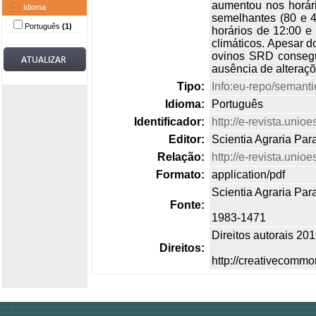
aumentou nos horár
Idioma
semelhantes (80 e 
Português
(1)
horários de 12:00 e 
climáticos. Apesar d
ovinos SRD consegue
ausência de alteraçõ
Tipo:
Info:eu-repo/semantic
Idioma:
Português
Identificador:
http://e-revista.unio
Editor:
Scientia Agraria Par
Relação:
http://e-revista.unio
Formato:
application/pdf
Scientia Agraria Par
Fonte:
1983-1471
Direitos autorais 20
Direitos:
http://creativecommo