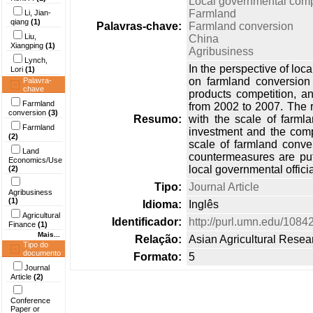
Local governmental comp
Farmland
Li, Jian-
qiang
(1)
Palavras-chave:
Farmland conversion
Liu,
China
Xiangping
(1)
Agribusiness
Lynch,
In the perspective of loc
Lori
(1)
on farmland conversion 
Palavra-
chave
products competition, an
Farmland
from 2002 to 2007. The r
conversion
(3)
Resumo:
with the scale of farml
Farmland
investment and the compe
(2)
scale of farmland conve
Land
countermeasures are put
Economics/Use
local governmental offici
(2)
Tipo:
Journal Article
Agribusiness
(1)
Idioma:
Inglês
Agricultural
Identificador:
http://purl.umn.edu/1084
Finance
(1)
Mais...
Relação:
Asian Agricultural Resea
Tipo do
documento
Formato:
5
Journal
Article
(2)
Conference
Paper or