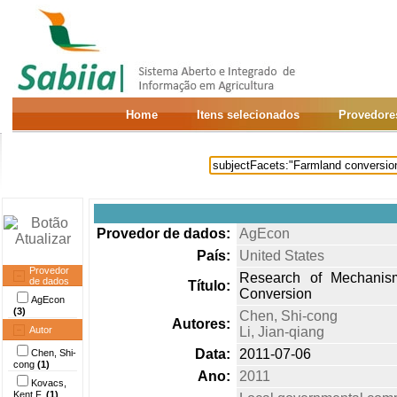
Home
Itens selecionados
Provedore
Provedor de dados:
AgEcon
País:
United States
Provedor
Research of Mechanis
de dados
Título:
Conversion
AgEcon
(3)
Chen, Shi-cong
Autores:
Autor
Li, Jian-qiang
Data:
2011-07-06
Chen, Shi-
cong
(1)
Ano:
2011
Kovacs,
Kent F.
(1)