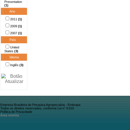
Presentation
(1)
Ano
2011
(1)
2009
(1)
2007
(1)
País
United
States
(3)
Idioma
Inglês
(3)
Empresa Brasileira de Pesquisa Agropecuária - Embrapa
Todos os direitos reservados, conforme Lei n° 9.610
Política de Privacidade
Área restrita