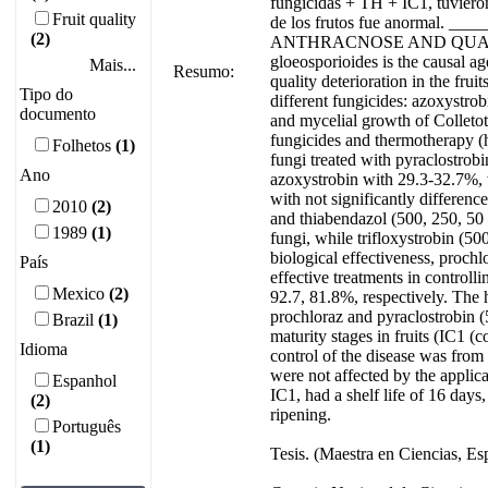
fungicidas + TH + IC1, tuviero
Fruit quality
de los frutos fue anorma
(2)
ANTHRACNOSE AND QUALIT
gloeosporioides is the causal ag
Mais...
Resumo:
quality deterioration in the frui
Tipo do
different fungicides: azoxystrob
documento
and mycelial growth of Colletotr
fungicides and thermotherapy (h
Folhetos
(1)
fungi treated with pyraclostrobi
Ano
azoxystrobin with 29.3-32.7%, 
with not significantly differenc
2010
(2)
and thiabendazol (500, 250, 50
1989
(1)
fungi, while trifloxystrobin (5
biological effectiveness, proch
País
effective treatments in controll
Mexico
(2)
92.7, 81.8%, respectively. The 
prochloraz and pyraclostrobin 
Brazil
(1)
maturity stages in fruits (IC1 (
Idioma
control of the disease was from 
were not affected by the applica
Espanhol
IC1, had a shelf life of 16 day
(2)
ripening.
Português
(1)
Tesis. (Maestra en Ciencias, Es