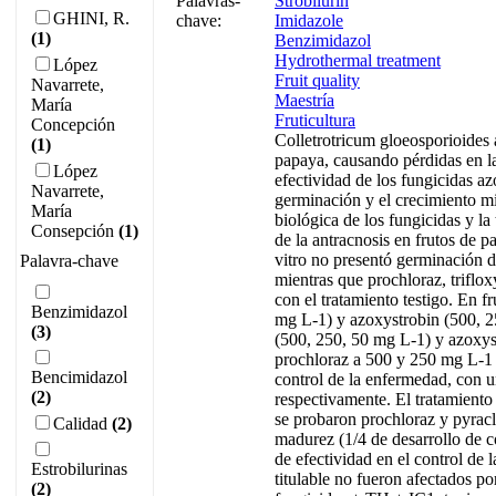
Palavras-
Strobilurin
GHINI, R.
chave:
Imidazole
(1)
Benzimidazol
Hydrothermal treatment
López
Fruit quality
Navarrete,
Maestría
María
Fruticultura
Concepción
Colletrotricum gloeosporioides 
(1)
papaya, causando pérdidas en la 
López
efectividad de los fungicidas az
Navarrete,
germinación y el crecimiento mic
María
biológica de los fungicidas y la
Consepción
(1)
de la antracnosis en frutos de 
vitro no presentó germinación 
Palavra-chave
mientras que prochloraz, triflox
con el tratamiento testigo. En f
Benzimidazol
mg L-1) y azoxystrobin (500, 25
(3)
(500, 250, 50 mg L-1) y azoxyst
prochloraz a 500 y 250 mg L-1 y
Bencimidazol
control de la enfermedad, con u
(2)
respectivamente. El tratamiento
se probaron prochloraz y pyrac
Calidad
(2)
madurez (1/4 de desarrollo de c
de efectividad en el control de
Estrobilurinas
titulable no fueron afectados po
(2)