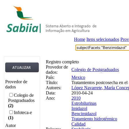
Home
Itens selecionados
Prov
Registro completo
Provedor de
Colegio de Postgraduados
dados:
País:
Mexico
Provedor de
Título:
Tratamientos postcosecha en el 
dados
Autores:
López Navarrete, María Conce
Data:
2010-04-24
Colegio de
Ano:
2010
Postgraduados
Estrobilurinas
(2)
Imidazol
Infoteca-e
Bencimidazol
(1)
Tratamiento hidrotérmico
Calidad
Autor