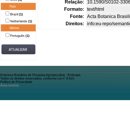
Relação:
10.1590/S0102-330
País
Formato:
text/html
Brazil
(1)
Fonte:
Acta Botanica Brasil
Netherlands
(1)
Direitos:
info:eu-repo/semant
Idioma
Português
(1)
Empresa Brasileira de Pesquisa Agropecuária - Embrapa
Todos os direitos reservados, conforme Lei n° 9.610
Política de Privacidade
Área restrita