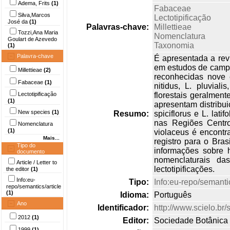
Adema, Frits
(1)
Fabaceae
Silva,Marcos
Lectotipificação
José da
(1)
Palavras-chave:
Millettieae
Tozzi,Ana Maria
Nomenclatura
Goulart de Azevedo
Taxonomia
(1)
Palavra-chave
É apresentada a revi
em estudos de campo
Millettieae
(2)
reconhecidas nove e
Fabaceae
(1)
nitidus, L. pluvial
Lectotipificação
florestais geralmen
(1)
apresentam distribu
New species
(1)
Resumo:
spiciflorus e L. lat
nas Regiões Centr
Nomenclatura
(1)
violaceus é encontr
Mais...
registro para o Bras
Tipo do
informações sobre h
documento
nomenclaturais da
Article / Letter to
lectotipificações.
the editor
(1)
Info:eu-
Tipo:
Info:eu-repo/semantic
repo/semantics/article
(1)
Idioma:
Português
Ano
Identificador:
http://www.scielo.b
2012
(1)
Editor:
Sociedade Botânica 
1999
(1)