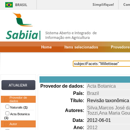
Simplifique!
Com
BRASIL
Home
Itens selecionados
Provedore
Provedor de dados:
Acta Botanica
País:
Brazil
Provedor de
Título:
Revisão taxonômica d
dados
Silva,Marcos José d
Naturalis
(1)
Autores:
Tozzi,Ana Maria Gou
Acta Botanica
(1)
Data:
2012-06-01
Autor
Ano:
2012