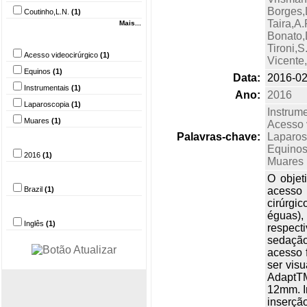
Borges,
Coutinho,L.N.
(1)
Taira,A.
Mais...
Bonato,
Palavra-chave
Tironi,S
Acesso videocirúrgico
(1)
Vicente
Equinos
(1)
Data:
2016-02
Instrumentais
(1)
Ano:
2016
Laparoscopia
(1)
Instrum
Muares
(1)
Acesso 
Palavras-chave:
Laparos
Ano
Equino
2016
(1)
Muares
País
O objet
Brazil
(1)
acesso 
cirúrgi
Idioma
éguas),
Inglês
(1)
respect
sedação
acesso f
ser visu
AdaptTM
12mm. I
inserção