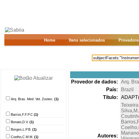
Home
Itens selecionados
Provedore
Provedor de dados:
Arq. Bra
País:
Brazil
Provedor de dados
Título:
ADAPT(t
Arq. Bras. Med. Vet. Zootec.
(1)
Teixeira
Autor
Silva,M
Barros,F.F.P.C
(1)
Coutinh
Barros,F
Bonato,D.V.
(1)
Coelho,
Borges,L.P.B.
(1)
Mariano
Autores:
Coelho,C.M.M.
(1)
Vrisman