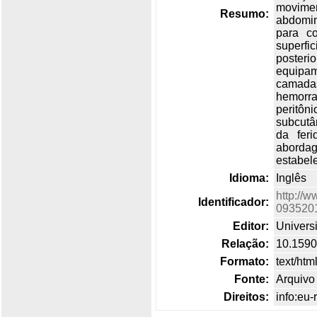
movimen
Resumo:
abdomina
para c
superfic
posteri
equipa
camadas
hemorra
peritô
subcutâ
da feri
aborda
estabel
Idioma:
Inglês
http://w
Identificador:
093520
Editor:
Univers
Relação:
10.1590
Formato:
text/htm
Fonte:
Arquivo 
Direitos:
info:eu