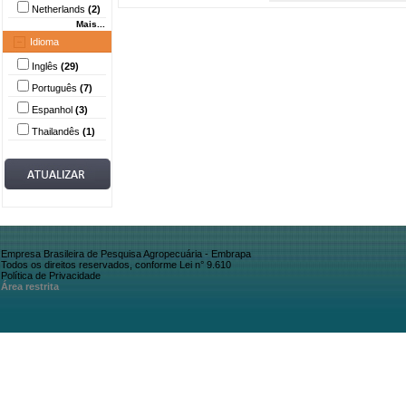
Netherlands
(2)
Mais...
Idioma
Inglês
(29)
Português
(7)
Espanhol
(3)
Thailandês
(1)
Empresa Brasileira de Pesquisa Agropecuária - Embrapa
Todos os direitos reservados, conforme Lei n° 9.610
Política de Privacidade
Área restrita