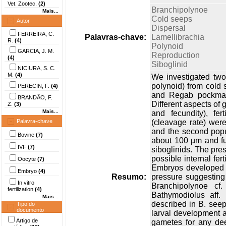
Vet. Zootec.
(2)
Branchipolynoe
Mais...
Cold seeps
Autor
Dispersal
FERREIRA, C.
Palavras-chave:
Lamellibrachia
R.
(4)
Polynoid
GARCIA, J. M.
Reproduction
(4)
Siboglinid
NICIURA, S. C.
M.
(4)
We investigated two
polynoid) from cold
PERECIN, F.
(4)
and Regab pockmark
BRANDÃO, F.
Different aspects of
Z.
(3)
Mais...
and fecundity), fert
Palavra-chave
(cleavage rate) wer
and the second popu
Bovine
(7)
about 100 µm and ful
IVF
(7)
siboglinids. The pre
possible internal fer
Oocyte
(7)
Embryos developed no
Embryo
(4)
Resumo:
pressure suggestin
In vitro
Branchipolynoe cf
fertilization
(4)
Bathymodiolus aff.
Mais...
described in B. seep
Tipo do
documento
larval development 
Artigo de
gametes for any dee