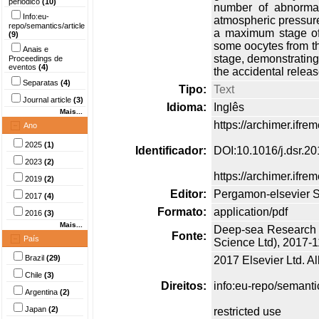
periódico
(10)
number of abnormal
Info:eu-
atmospheric pressure.
repo/semantics/article
a maximum stage of 8
(9)
some oocytes from t
Anais e
stage, demonstrating 
Proceedings de
eventos
(4)
the accidental relea
Separatas
(4)
Tipo:
Text
Journal article
(3)
Idioma:
Inglês
Mais...
https://archimer.ifr
Ano
2025
(1)
Identificador:
DOI:10.1016/j.dsr.2
2023
(2)
https://archimer.ifre
2019
(2)
Editor:
Pergamon-elsevier S
2017
(4)
Formato:
application/pdf
2016
(3)
Mais...
Deep-sea Research 
Fonte:
País
Science Ltd), 2017-11
Brazil
(29)
2017 Elsevier Ltd. Al
Chile
(3)
Direitos:
info:eu-repo/semant
Argentina
(2)
Japan
(2)
restricted use