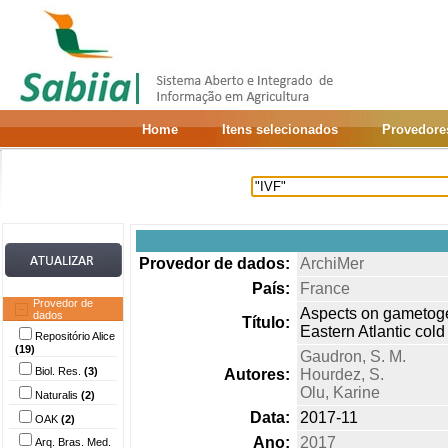
Home
Itens selecionados
Provedore
Provedor de dados:
ArchiMer
País:
France
Provedor de
Aspects on gametogen
dados
Título:
Eastern Atlantic col
Repositório Alice
(19)
Gaudron, S. M.
Biol. Res.
(3)
Autores:
Hourdez, S.
Olu, Karine
Naturalis
(2)
Data:
2017-11
OAK
(2)
Ano:
2017
Arq. Bras. Med.