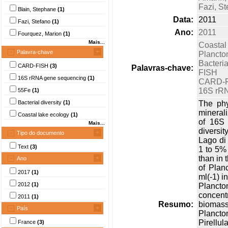
Fazi, St
Blain, Stephane
(1)
Data:
2011
Fazi, Stefano
(1)
Ano:
2011
Fourquez, Marion
(1)
Mais...
Coastal
Palavra-chave
Plancto
Bacteria
CARD-FISH
(3)
Palavras-chave:
FISH
16S rRNA gene sequencing
(1)
CARD-
16S rR
55Fe
(1)
Bacterial diversity
(1)
The phy
minerali
Coastal lake ecology
(1)
of 16S 
Mais...
diversi
Tipo do documento
Lago di
Text
(3)
1 to 5%
than in 
Ano
of Plan
2017
(1)
ml(-1) i
2012
(1)
Planct
concent
2011
(1)
Resumo:
biomas
País
Plancto
Pirellu
France
(3)