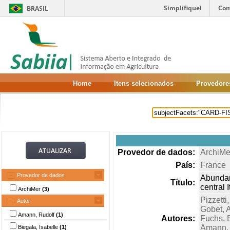
Simplifique!
Com
BRASIL
Home
Itens selecionados
Provedore
Provedor de dados:
ArchiMe
País:
France
Provedor de dados
Abundan
Título:
central I
ArchiMer
(3)
Pizzetti,
Autor
Gobet, 
Amann, Rudolf
(1)
Autores:
Fuchs, 
Amann, 
Biegala, Isabelle
(1)