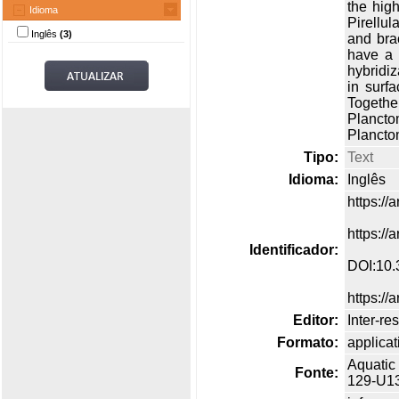
the hig
Idioma
Pirellu
Inglês
(3)
and bra
have a 
hybridi
in surf
Togethe
Plancto
Planctom
Tipo:
Text
Idioma:
Inglês
https://
https://
Identificador:
DOI:10
https://
Editor:
Inter-re
Formato:
applicat
Aquatic 
Fonte:
129-U1