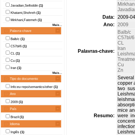
Mirkhan
Javadian,Seifoddin
(1)
Javadia
Khatami,Shohreh
(1)
Data:
2009-04
Mirkhani,Fatemeh
(1)
Ano:
2009
Mais...
Palavra-chave
Balb/c
C57bl/6
Balb/c
(1)
CL
C57bl/6
(1)
Iran
Palavras-chave:
Leishma
CL
(1)
Treatme
Cu
(1)
Cu
Iran
(1)
Zn
Mais...
Several
Tipo do documento
copper a
Info:eu-repo/semantics/other
(1)
two sus
Leishma
Ano
leishma
2009
(1)
absorpt
País
mice and
Resumo:
were in
Brazil
(1)
concent
Idioma
infectio
Leishma
Inglês
(1)