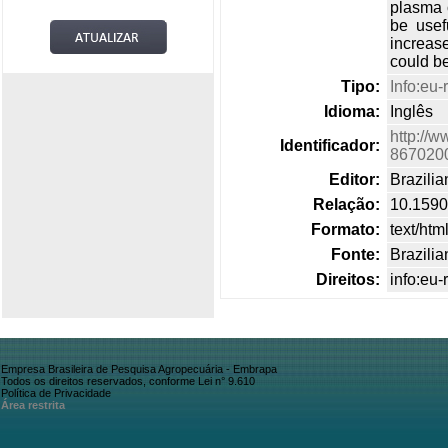
plasma o
be usef
increas
could be
Tipo:
Info:eu-
Idioma:
Inglês
http://w
Identificador:
867020
Editor:
Brazilia
Relação:
10.159
Formato:
text/htm
Fonte:
Brazilia
Direitos:
info:eu
Empresa Brasileira de Pesquisa Agropecuária - Embrapa
Todos os direitos reservados, conforme Lei n° 9.610
Política de Privacidade
Área restrita