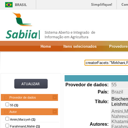
Simplifique!
Com
BRASIL
Home
Itens selecionados
Provedore
Provedor de dados:
55
País:
Brazil
Provedor de dados
Biochem
Título:
Leishma
55
(1)
Amini,M
Autor
Nahreva
Amini,Marzyeh
(1)
Khatami
Autores:
Farahm
Farahmand,Mahin
(1)