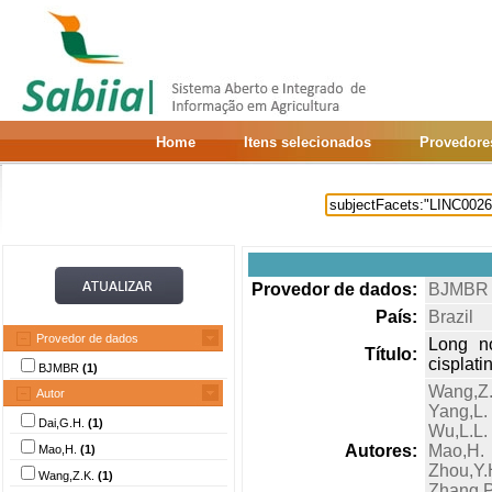
Home
Itens selecionados
Provedore
Provedor de dados:
BJMBR
País:
Brazil
Provedor de dados
Long n
Título:
cisplati
BJMBR
(1)
Wang,Z.
Autor
Yang,L.
Dai,G.H.
(1)
Wu,L.L.
Autores:
Mao,H.
Mao,H.
(1)
Zhou,Y.
Wang,Z.K.
(1)
Zhang,P