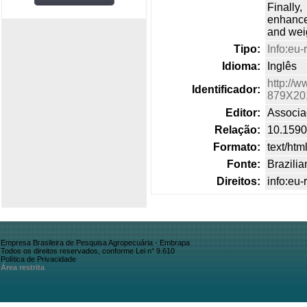
Finally
enhanced
and wei
Tipo:
Info:eu-
Idioma:
Inglês
http://w
Identificador:
879X20
Editor:
Associaç
Relação:
10.159
Formato:
text/htm
Fonte:
Brazilia
Direitos:
info:eu
Empresa Brasileira de Pesquisa Agropecuária - Embrapa
Todos os direitos reservados, conforme Lei n° 9.610
Política de Privacidade
Área restrita