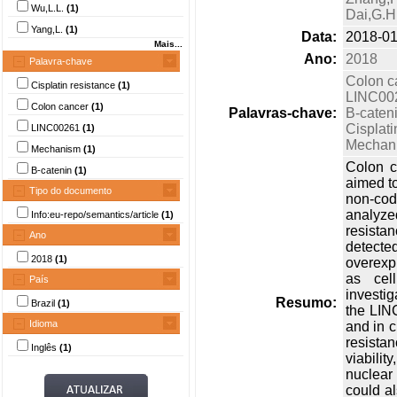
Wu,L.L.
(1)
Dai,G.H
Yang,L.
(1)
Data:
2018-01
Mais...
Ano:
2018
Palavra-chave
Colon c
Cisplatin resistance
(1)
LINC00
Colon cancer
(1)
Palavras-chave:
Β-caten
Cisplati
LINC00261
(1)
Mechan
Mechanism
(1)
Colon c
Β-catenin
(1)
aimed to
Tipo do documento
non-co
analyze
Info:eu-repo/semantics/article
(1)
resistan
Ano
detecte
2018
(1)
overexp
as cell
País
investig
Resumo:
Brazil
(1)
the LIN
Idioma
and in c
resistan
Inglês
(1)
viabili
nuclear 
could a