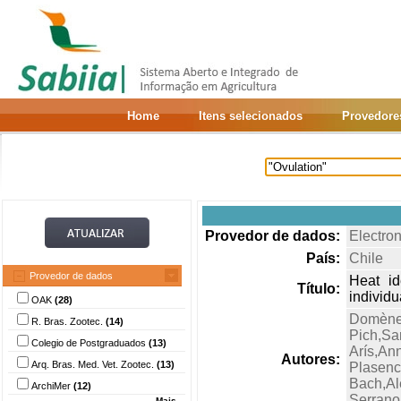
Home
Itens selecionados
Provedore
Provedor de dados:
Electron
País:
Chile
Provedor de dados
Heat id
Título:
individ
OAK
(28)
Domène
R. Bras. Zootec.
(14)
Pich,Sa
Colegio de Postgraduados
(13)
Arís,An
Autores:
Arq. Bras. Med. Vet. Zootec.
(13)
Plasenc
Bach,Al
ArchiMer
(12)
Serrano,
Mais...