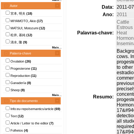
Autor
Data:
2011-07
宮本, 明夫
(18)
Ano:
2011
MIYAMOTO, Akio
(17)
Cattle
Estrous
MATSUI, Motozumi
(12)
Palavras-chave:
Heat
松井, 基純
(12)
Hormon
清水, 隆
(9)
Insemin
Mais...
Backgrou
Palavra-chave
cows. I
progeste
Ovulation
(26)
to other
Progesterone
(11)
estrad
Reproduction
(11)
commerc
previou
Ganadería
(8)
precisel
Sheep
(8)
concentr
Mais...
Resumo:
proges
Tipo do documento
Hormonal
Info:eu-repo/semantics/article
(69)
17&#946
detecti
Text
(12)
all stu
Article / Letter to the editor
(7)
require
Folhetos
(4)
17&#946;