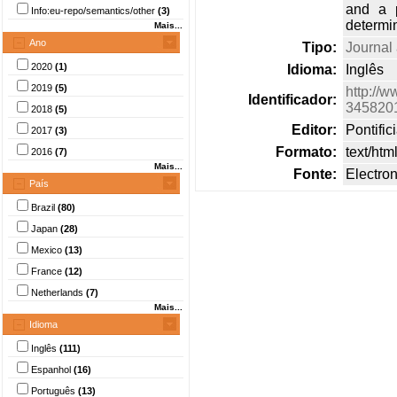
and a 
Info:eu-repo/semantics/other
(3)
determin
Mais...
Ano
Tipo:
Journal 
2020
(1)
Idioma:
Inglês
2019
(5)
http://w
Identificador:
345820
2018
(5)
Editor:
Pontific
2017
(3)
Formato:
text/htm
2016
(7)
Mais...
Fonte:
Electron
País
Brazil
(80)
Japan
(28)
Mexico
(13)
France
(12)
Netherlands
(7)
Mais...
Idioma
Inglês
(111)
Espanhol
(16)
Português
(13)