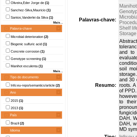
Oliveira,Eder Jorge de
(1)
Manihot
Sanchez-Silva,Mauricio
(1)
Genotyp
Microbia
Santos,Vanderlei da Silva
(1)
Palavras-chave:
Procedu
Mais...
Shelf lif
Palavra-chave
Storage
Microbial deterioration
(2)
Abstrac
Biogenic sulfuric acid
(1)
toleran
Concrete corrosion
(1)
and to 
evaluat
Genotype screening
(1)
conditi
Manihot esculenta
(1)
soil mo
Mais...
storage.
Tipo do documento
and 30 d
Resumo:
roots. 
Info:eu-repo/semantics/article
(2)
of PPD.
Ano
however,
2015
(1)
to the
pronoun
2013
(1)
fungici
País
DAH. Wh
DAH, wh
Brazil
(2)
MD symp
Idioma
Tipo:
Info:eu-