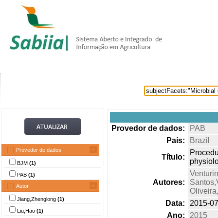
Home
Itens selecionados
Provedore
Provedor de dados:
PAB
País:
Brazil
Provedor de dados
Procedu
Título:
physiolo
BJM
(1)
Venturin
PAB
(1)
Autores:
Santos,
Autor
Oliveira
Jiang,Zhenglong
(1)
Data:
2015-07
Liu,Hao
(1)
Ano:
2015