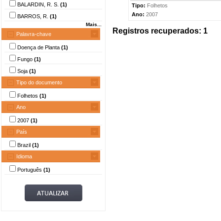
BALARDIN, R. S.
(1)
Tipo:
Folhetos
Ano:
2007
BARROS, R.
(1)
Mais...
Registros recuperados: 1
Palavra-chave
Doença de Planta
(1)
Fungo
(1)
Soja
(1)
Tipo do documento
Folhetos
(1)
Ano
2007
(1)
País
Brazil
(1)
Idioma
Português
(1)