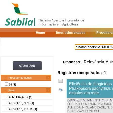
Home
Itens selecionados
Provedore
Relevância
Aut
Ordenar por:
Registros recuperados: 1
Provedor de dados
Eficiência de fungicidas
14
(1)
Phakopsora pachyrhizi, 
Autor
ensaios em rede.
ALMEIDA, N. S.
(1)
GODOY, C. V.
;
PIMENTA, C. B.
;
M
ANDRADE, N. S.
(1)
LOPES, I. O. N.
;
NUNES JUNIOR, 
ALMEIDA, N. S.
;
ANDRADE, N. S
ANDRADE, P. J. M.
(1)
S. H.
;
GAVASSONI, W. L.
.