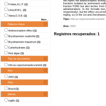
We report the antinociceptive activity
fractions isolated by ammonium sulfa
Freitas,A.L.P.
(1)
fraction F0/60 but also lectins from 
administrations. In the formalin te
Lima,M.M.L.
(1)
respectively), but the effect occurred
mg/kg, sc) in the 1st and 2nd phases,
Viana,G.S.B.
(1)
Tipo:
Info:eu-repo/semantics/article
Mais...
Palavra-chave
Ano:
2002
Antinociceptive effect
(1)
Registros recuperados: 1
Bryothamnion seaforthii
(1)
Bryothamnion triquetrum
(1)
Carbohydrates
(1)
Red algae
(1)
Tipo do documento
Info:eu-repo/semantics/article
(1)
Ano
2002
(1)
País
Brazil
(1)
Idioma
Inglês
(1)