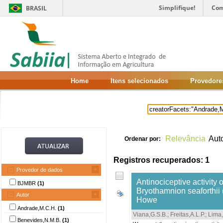
Simplifique!
Com
BRASIL
Home
Itens selecionados
Provedore
Relevância
Aut
Ordenar por:
Registros recuperados: 1
Provedor de dados
Antinociceptive activity 
BJMBR
(1)
Bryothamnion seaforthii 
Autor
Howe
Andrade,M.C.H.
(1)
Viana,G.S.B.
;
Freitas,A.L.P.
;
Lima,
Benevides,N.M.B.
(1)