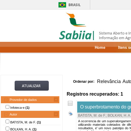
BRASIL
Home
Itens 
Relevância
Aut
Ordenar por:
Registros recuperados: 1
Provedor de dados
O superbrotamento do g
Infoteca-e
(1)
Autor
BATISTA, M. de F.
;
BOLKAN, H. A.
A ocorrencia de um superalongament
BATISTA, M. de F.
(1)
utilizando materiais coletados de d
resultados, e' um novo patotipo do
BOLKAN, H. A.
(1)