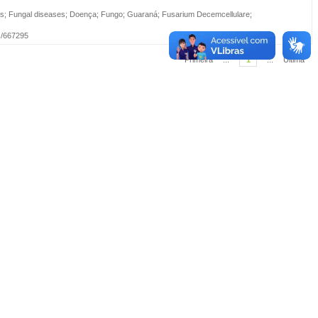
s
;
Fungal diseases
;
Doença
;
Fungo
;
Guaraná
;
Fusarium Decemcellulare
;
oc/667295
Primeira
...
1
...
Última