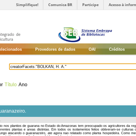
Simplifique!
Comunica BR
Participe
Acesso à infor
selecionados
Provedores de dados
OAI
Créditos
or
Título
Ano
uaranazeiro.
.
o nos plantios de guarana no Estado do Amazonas tem preocupado os agricultores da regi
iferentes plantas e areas distintas. Em todos os isolamentos feitos obtiveram-se cultur
 fungo atacando o guaranazeiro, ate agora nao relatado como planta hospedeira. Como me