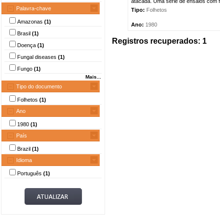
atacada. Uma serie de ensaios com f
Palavra-chave
Tipo:
Folhetos
Amazonas
(1)
Ano:
1980
Brasil
(1)
Registros recuperados: 1
Doença
(1)
Fungal diseases
(1)
Fungo
(1)
Mais...
Tipo do documento
Folhetos
(1)
Ano
1980
(1)
País
Brazil
(1)
Idioma
Português
(1)