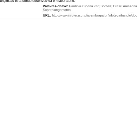
ungicidas esta sendo desenvolvida em laboratorio.
Palavras-chave:
Paullinia cupana var
;
Sorbilis
;
Brasil
;
Amazona
Superalongamento
.
URL:
http://www.infoteca.cnptia.embrapa.br/infoteca/handle/d