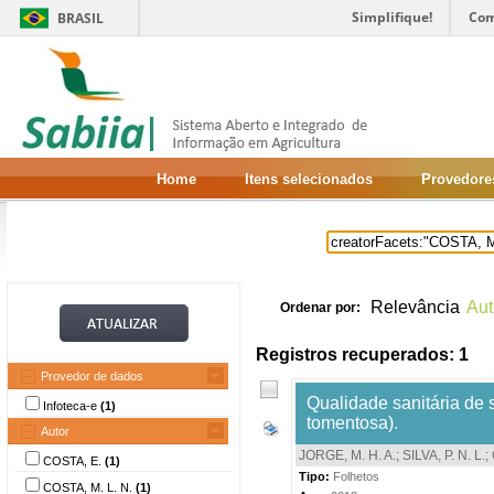
Simplifique!
Com
BRASIL
Home
Itens selecionados
Provedore
Relevância
Aut
Ordenar por:
Registros recuperados: 1
Provedor de dados
Qualidade sanitária de
Infoteca-e
(1)
tomentosa).
Autor
JORGE, M. H. A.
;
SILVA, P. N. L.
;
COSTA, E.
(1)
Tipo:
Folhetos
COSTA, M. L. N.
(1)