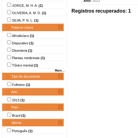
Ano:
2013
JORGE, M. H. A.
(1)
Registros recuperados: 1
OLIVEIRA, A. M. D.
(1)
SILVA, P. N. L.
(1)
Palavra-chave
Afrodisíaco
(1)
Depurativo
(1)
Disenteria
(1)
Plantas medicinais
(1)
Tônico mental
(1)
Mais...
Tipo do documento
Folhetos
(1)
Ano
2013
(1)
País
Brazil
(1)
Idioma
Português
(1)