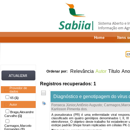
Home
Itens 
Relevância
Autor
Título
Ano
Ordenar por:
Registros recuperados: 1
Provedor de
dados
Diagnóstico e genotipagem do vírus 
65
(1)
Autor
Fonseca Júnior,Antônio Augusto
;
Carmagos,Marce
Karlisson Pimenta dos
.
Braga,Alexandre
A pseudoraiva (PR) é uma enfermidade viral responsá
Carvalho
(1)
classificado em quatro genótipos denominados I, II, 
eletroforese. O objetivo deste trabalho foi estabelece
estirpe padrão Shope foram replicadas em células PK-1
Carmagos,Marcelo
Fernandes
(1)