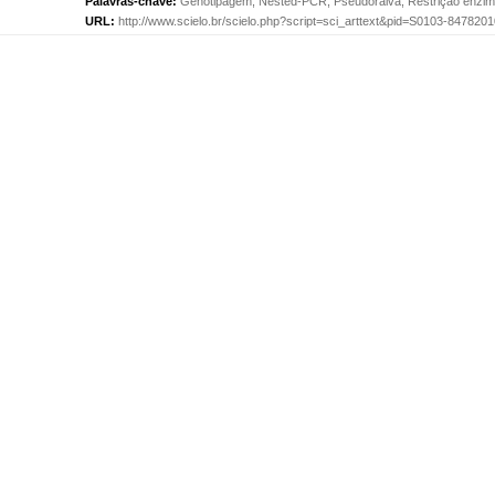
Palavras-chave:
Genotipagem
;
Nested-PCR
;
Pseudoraiva
;
Restrição enzim
URL:
http://www.scielo.br/scielo.php?script=sci_arttext&pid=S0103-84782