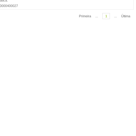
ática
.
010000400027
Primeira
...
1
...
Última