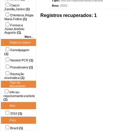
Tipo:
Info:eu-repo/semantics/article
Ciacci-
Ano:
2010
Zanella,Janice
(1)
Registros recuperados: 1
D'Ambros,Régia
Maria Feltrin
(1)
Fonseca
Júnior,Antônio
Augusto
(1)
Mais...
Palavra-chave
Genotipagem
(1)
Nested-PCR
(1)
Pseudoraiva
(1)
Restrição
enzimática
(1)
Tipo do
documento
Info:eu-
repo/semantics/article
(1)
Ano
2010
(1)
País
Brazil
(1)