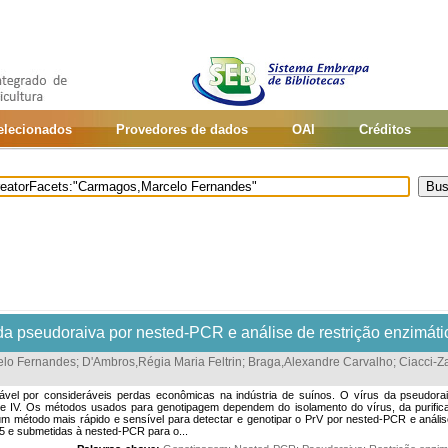
selecionados
Provedores de dados
OAI
Créditos
da pseudoraiva por nested-PCR e análise de restrição enzimáti
lo Fernandes
;
D'Ambros,Régia Maria Feltrin
;
Braga,Alexandre Carvalho
;
Ciacci-Z
vel por consideráveis perdas econômicas na indústria de suínos. O vírus da pseudoraiv
III e IV. Os métodos usados para genotipagem dependem do isolamento do vírus, da purifi
r um método mais rápido e sensível para detectar e genotipar o PrV por nested-PCR e anális
5 e submetidas à nested-PCR para o...