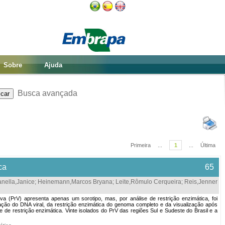
Sobre
Ajuda
Busca avançada
Primeira
...
1
...
Última
ca
65
anella,Janice
;
Heinemann,Marcos Bryana
;
Leite,Rômulo Cerqueira
;
Reis,Jenner
a (PrV) apresenta apenas um sorotipo, mas, por análise de restrição enzimática, foi
cação do DNA viral, da restrição enzimática do genoma completo e da visualização após
e de restrição enzimática. Vinte isolados do PrV das regiões Sul e Sudeste do Brasil e a