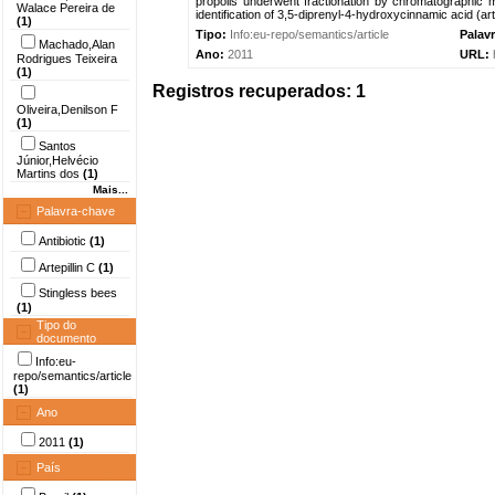
propolis underwent fractionation by chromatographic m
Walace Pereira de
identification of 3,5-diprenyl-4-hydroxycinnamic acid (a
(1)
Tipo:
Info:eu-repo/semantics/article
Palav
Machado,Alan
Ano:
2011
URL:
Rodrigues Teixeira
(1)
Registros recuperados: 1
Oliveira,Denilson F
(1)
Santos
Júnior,Helvécio
Martins dos
(1)
Mais...
Palavra-chave
Antibiotic
(1)
Artepillin C
(1)
Stingless bees
(1)
Tipo do
documento
Info:eu-
repo/semantics/article
(1)
Ano
2011
(1)
País