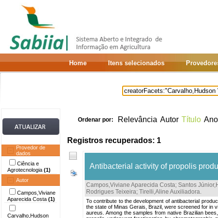
Home
Itens selecionados
Provedore
Relevância
Autor
Título
Ano
Ordenar por:
Registros recuperados: 1
Provedor de
dados
Ciência e
Antibacterial activity of propolis pro
Agrotecnologia
(1)
Autor
Campos,Viviane Aparecida Costa
;
Santos Júnior,
Rodrigues Teixeira
;
Tirelli,Aline Auxiliadora
.
Campos,Viviane
Aparecida Costa
(1)
To contribute to the development of antibacterial produc
the state of Minas Gerais, Brazil, were screened for in
aureus. Among the samples from native Brazilian bees, on
Carvalho,Hudson