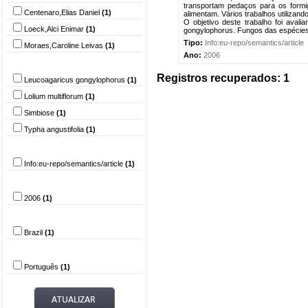
transportam pedaços para os formig
Centenaro,Elias Daniel
(1)
alimentam. Vários trabalhos utilizand
O objetivo deste trabalho foi avali
Loeck,Alci Enimar
(1)
gongylophorus. Fungos das espécie
Tipo:
Info:eu-repo/semantics/article
Moraes,Caroline Leivas
(1)
Ano:
2006
Palavra-chave
Registros recuperados: 1
Leucoagaricus gongylophorus
(1)
Lolium multiflorum
(1)
Simbiose
(1)
Typha angustifolia
(1)
Tipo do documento
Info:eu-repo/semantics/article
(1)
Ano
2006
(1)
País
Brazil
(1)
Idioma
Português
(1)