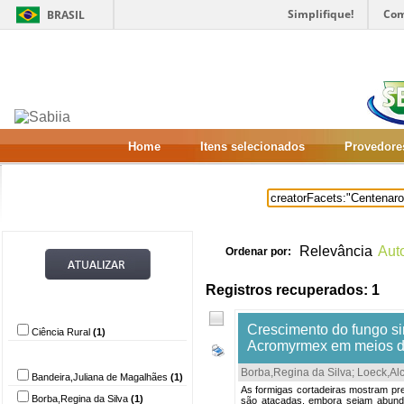
Simplifique!
Com
BRASIL
Home
Itens selecionados
Provedore
Relevância
Aut
Ordenar por:
Registros recuperados: 1
Provedor de dados
Crescimento do fungo si
Ciência Rural
(1)
Acromyrmex em meios de 
Autor
Borba,Regina da Silva
;
Loeck,Alc
Bandeira,Juliana de Magalhães
(1)
As formigas cortadeiras mostram pre
Borba,Regina da Silva
(1)
são atacadas, embora sejam abunda