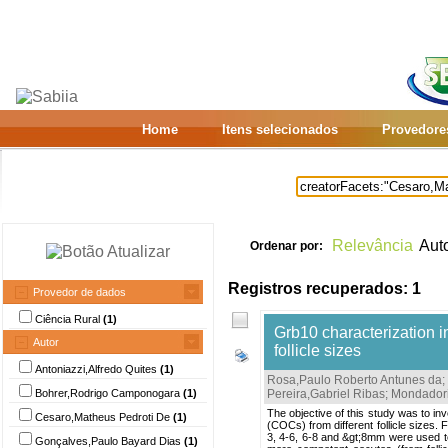
Home
Itens selecionados
Provedore
Relevância
Aut
Ordenar por:
Registros recuperados: 1
Provedor de dados
Ciência Rural
(1)
Grb10 characterization i
Autor
follicle sizes
Antoniazzi,Alfredo Quites
(1)
Rosa,Paulo Roberto Antunes da
;
Bohrer,Rodrigo Camponogara
(1)
Pereira,Gabriel Ribas
;
Mondadori
The objective of this study was to i
Cesaro,Matheus Pedroti De
(1)
(COCs) from different follicle sizes. 
3, 4-6, 6-8 and &gt;8mm were used t
Gonçalves,Paulo Bayard Dias
(1)