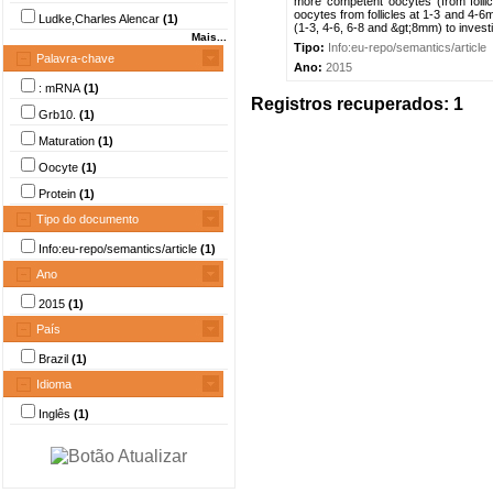
more competent oocytes (from foll
oocytes from follicles at 1-3 and 4-6
Ludke,Charles Alencar
(1)
(1-3, 4-6, 6-8 and &gt;8mm) to investi
Mais...
Tipo:
Info:eu-repo/semantics/article
Palavra-chave
Ano:
2015
: mRNA
(1)
Registros recuperados: 1
Grb10.
(1)
Maturation
(1)
Oocyte
(1)
Protein
(1)
Tipo do documento
Info:eu-repo/semantics/article
(1)
Ano
2015
(1)
País
Brazil
(1)
Idioma
Inglês
(1)