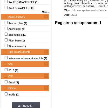
proximate analysis (moisture, ash, p
KAUR,DAMANPREET
(1)
activity, total phenolics, ascorbic a
pathogens viz., B. subtilis, E. coli, A. 
KAUR,SAWINDER
(1)
Tipo:
Info:eu-repo/semantics/article
Mais...
Ano:
2018
Palavra-chave
Registros recuperados: 1
Antimicrobial
(1)
Antioxidant
(1)
Biochemical
(1)
Piper betle
(1)
Piperaceae
(1)
Tipo do documento
Info:eu-repo/semantics/article
(1)
Ano
2018
(1)
País
Brazil
(1)
Idioma
Inglês
(1)