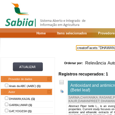
Home
Itens selecionados
Provedore
Relevância
Aut
Ordenar por:
Registros recuperados: 1
Provedor de dados
Antioxidant and antimicro
Anais da ABC (AABC)
(1)
(Betel leaf)
Autor
SARMA,CHAYANIKA
;
RASANE,
DHAWAN,KAJAL
(1)
KAUR,DAMANPREET
;
DHAWAN,
GARBA,UMAR
(1)
Abstract Piper betle L., is an eve
properties. Current study focuses on e
GAT,YOGESH
(1)
acetone and ethanolic extracts of