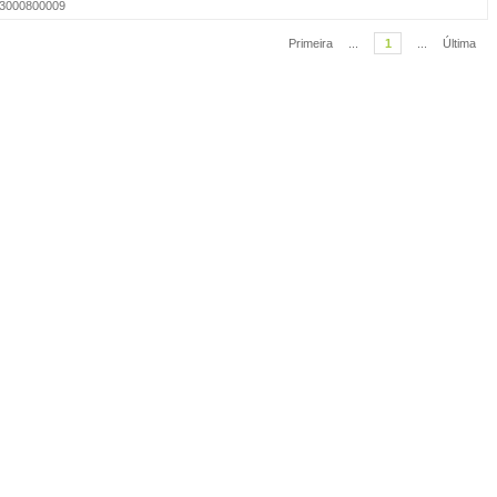
013000800009
Primeira
...
1
...
Última