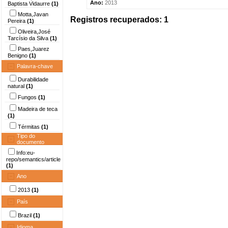
Ano:
2013
Baptista Vidaurre
(1)
Motta,Javan
Registros recuperados: 1
Pereira
(1)
Oliveira,José
Tarcísio da Silva
(1)
Paes,Juarez
Benigno
(1)
Palavra-chave
Durabilidade
natural
(1)
Fungos
(1)
Madeira de teca
(1)
Térmitas
(1)
Tipo do
documento
Info:eu-
repo/semantics/article
(1)
Ano
2013
(1)
País
Brazil
(1)
Idioma