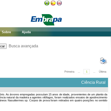
Sobre
Ajuda
Busca avançada
Primeira
...
1
...
Última
Ciência Rural
ratório. As árvores empregadas possuíam 15 anos de idade, provenientes de um plantio da
ência natural da madeira a agentes xilófagos, foram realizados ensaios de apodrecimento
râneos Nasutitermes sp. Corpos de prova foram retirados em quatro posições no sentido