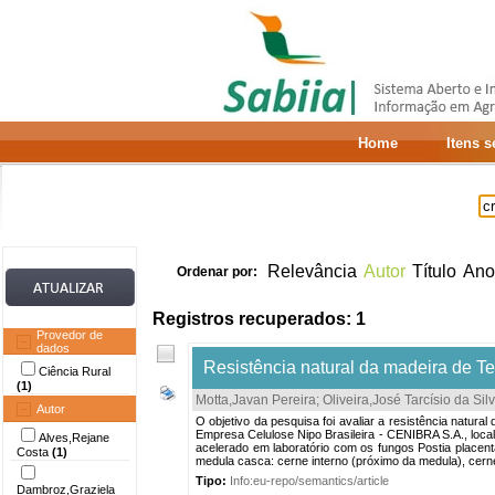
Home
Itens 
Relevância
Autor
Título
Ano
Ordenar por:
Registros recuperados: 1
Provedor de
dados
Resistência natural da madeira de Te
Ciência Rural
(1)
Motta,Javan Pereira
;
Oliveira,José Tarcísio da Sil
Autor
O objetivo da pesquisa foi avaliar a resistência natur
Empresa Celulose Nipo Brasileira - CENIBRA S.A., local
Alves,Rejane
acelerado em laboratório com os fungos Postia placent
Costa
(1)
medula casca: cerne interno (próximo da medula), cerne 
Tipo:
Info:eu-repo/semantics/article
Dambroz,Graziela