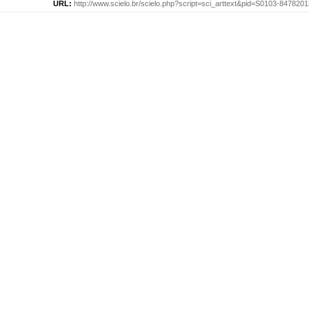
URL:
http://www.scielo.br/scielo.php?script=sci_arttext&pid=S0103-84782