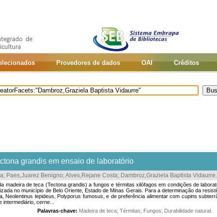
selecionados
Provedores de dados
OAI
Créditos
ctona grandis em ensaio de laboratório
va
;
Paes,Juarez Benigno
;
Alves,Rejane Costa
;
Dambroz,Graziela Baptista Vidaurre
.
al da madeira de teca (Tectona grandis) a fungos e térmitas xilófagos em condições de labo
izada no município de Belo Oriente, Estado de Minas Gerais. Para a determinação da resist
a, Neolentinus lepideus, Polyporus fumosus, e de preferência alimentar com cupins subter
intermediário, cerne...
Palavras-chave:
Madeira de teca
;
Térmitas
;
Fungos
;
Durabilidade natural
.