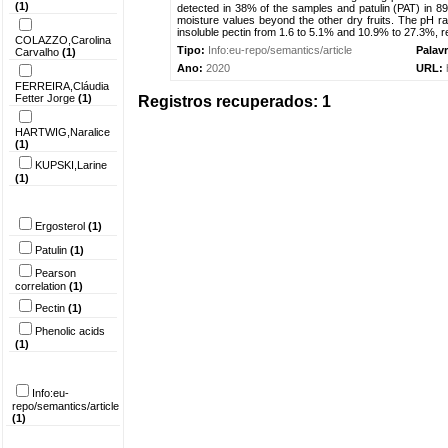
(1)
detected in 38% of the samples and patulin (PAT) in 89
moisture values beyond the other dry fruits. The pH ra
insoluble pectin from 1.6 to 5.1% and 10.9% to 27.3%, re
COLAZZO,Carolina
Tipo:
Info:eu-repo/semantics/article
Palav
Carvalho
(1)
Ano:
2020
URL:
FERREIRA,Cláudia
Fetter Jorge
(1)
Registros recuperados: 1
HARTWIG,Naralice
(1)
KUPSKI,Larine
(1)
Palavra-chave
Ergosterol
(1)
Patulin
(1)
Pearson
correlation
(1)
Pectin
(1)
Phenolic acids
(1)
Tipo do
documento
Info:eu-
repo/semantics/article
(1)
Ano