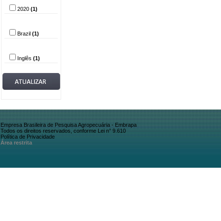
2020
(1)
País
Brazil
(1)
Idioma
Inglês
(1)
Empresa Brasileira de Pesquisa Agropecuária - Embrapa
Todos os direitos reservados, conforme Lei n° 9.610
Política de Privacidade
Área restrita