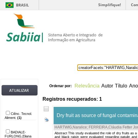
Simplifique!
Com
BRASIL
Home
Itens selecionados
Provedore
Relevância
Autor
Título
Ano
Ordenar por:
Registros recuperados: 1
Provedor de
dados
Ciênc. Tecnol.
Dry fruit as source of fungal contam
Aliment.
(1)
Autor
HARTWIG,Naralice
;
FERREIRA,Cláudia Fetter Jo
BADIALE-
Abstract This study evaluated the role of dry fruits as 
FURLONG,Eliana
and black raisin were evaluated regarding patulin and 