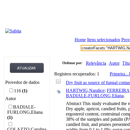
Home
Itens selecionados
Prov
Relevância
Autor
Títu
Ordenar por:
Registros recuperados: 1
Primeira
...
Provedor de dados
Dry fruit as source of fungal cont
HARTWIG,Naralice
;
FERREIRA,Cl
116
(1)
BADIALE-FURLONG,Eliana
.
Autor
Abstract This study evaluated the r
BADIALE-
Dry apple, apricot, candied fruits,
FURLONG,Eliana
ergosterol content, centesimal comp
(1)
38% of the samples and patulin (PA
candied fruit, and prunes presented
COLAZZO,Carolina
acidity from 0.1 to 1.0%; sugar con