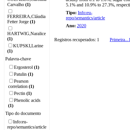
Carvalho
(1)
5.1% and 10.9% to 27.3%, respectiv
Tipo:
Info:eu-
FERREIRA,Cláudia
repo/semantics/article
Fetter Jorge
(1)
Ano:
2020
HARTWIG,Naralice
(1)
Registros recuperados: 1
Primeira
...
KUPSKI,Larine
(1)
Palavra-chave
Ergosterol
(1)
Patulin
(1)
Pearson
correlation
(1)
Pectin
(1)
Phenolic acids
(1)
Tipo do documento
Info:eu-
repo/semantics/article