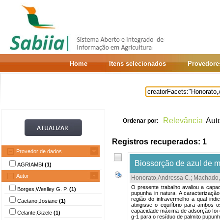
Home
Itens selecionados
Provedore
Relevância
Aut
Ordenar por:
Registros recuperados: 1
Provedor de dados
Biossorção de azul de me
AGRIAMBI
(1)
Autor
Honorato,Andressa C.
;
Machado,
O presente trabalho avaliou a capa
Borges,Weslley G. P.
(1)
pupunha in natura. A caracterização
região do infravermelho a qual ind
Caetano,Josiane
(1)
atingisse o equilíbrio para ambos
capacidade máxima de adsorção foi d
Celante,Gizele
(1)
g-1 para o resíduo de palmito pupunh