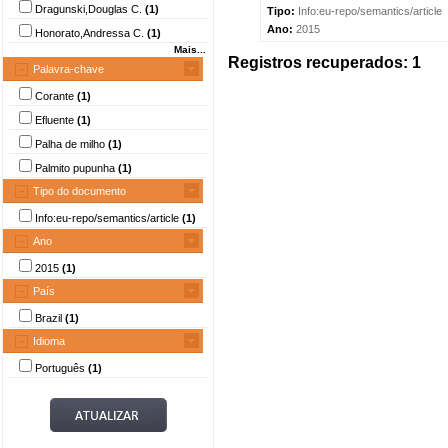
Dragunski,Douglas C.
(1)
Tipo:
Info:eu-repo/semantics/article
Ano:
2015
Honorato,Andressa C.
(1)
Mais...
Registros recuperados: 1
Palavra-chave
Corante
(1)
Efluente
(1)
Palha de milho
(1)
Palmito pupunha
(1)
Tipo do documento
Info:eu-repo/semantics/article
(1)
Ano
2015
(1)
País
Brazil
(1)
Idioma
Português
(1)