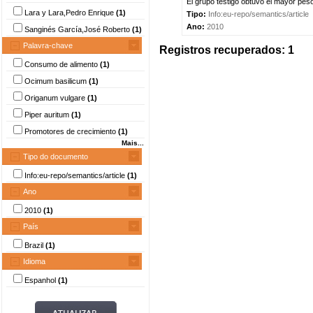
El grupo testigo obtuvo el mayor peso
Lara y Lara,Pedro Enrique
(1)
Tipo:
Info:eu-repo/semantics/article
Ano:
2010
Sanginés García,José Roberto
(1)
Palavra-chave
Registros recuperados: 1
Consumo de alimento
(1)
Ocimum basilicum
(1)
Origanum vulgare
(1)
Piper auritum
(1)
Promotores de crecimiento
(1)
Mais...
Tipo do documento
Info:eu-repo/semantics/article
(1)
Ano
2010
(1)
País
Brazil
(1)
Idioma
Espanhol
(1)