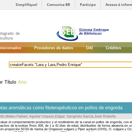
Simplifique!
Comunica BR
Participe
Acesso à infor
selecionados
Provedores de dados
OAI
Créditos
or
Título
Ano
ntas aromáticas como fitoterapéuticos en pollos de engorda
Ortiz,Mateo Fabian
;
Aguilar Urquiso,Edgar
;
Sanginés García,José Roberto
.
evaluar el comportamiento productivo y el rendimiento de la canal en pollos de engorda, con e
 machos de la estirpe Ross 308, de 1 a 42 días de edad, distribuidos de forma aleatoria en u
n proporción 50:50 de harina de Origanum vulgare y Piper auritum (OHS), O. vulgare y Ocim