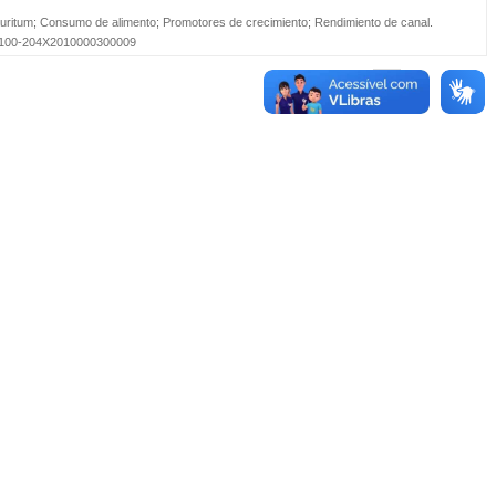
auritum
;
Consumo de alimento
;
Promotores de crecimiento
;
Rendimiento de canal
.
=S0100-204X2010000300009
Primeira
...
1
...
Última