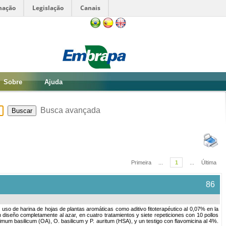
mação
Legislação
Canais
Sobre
Ajuda
Busca avançada
Primeira
...
1
...
Última
86
l uso de harina de hojas de plantas aromáticas como aditivo fitoterapéutico al 0,07% en la
n diseño completamente al azar, en cuatro tratamientos y siete repeticiones con 10 pollos
um basilicum (OA), O. basilicum y P. auritum (HSA), y un testigo con flavomicina al 4%.