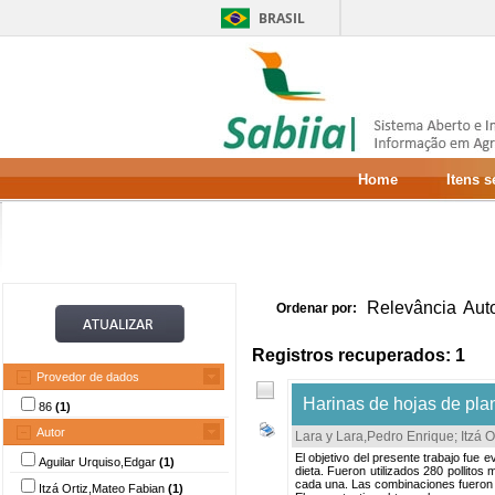
BRASIL
Home
Itens 
Relevância
Aut
Ordenar por:
Registros recuperados: 1
Provedor de dados
Harinas de hojas de pla
86
(1)
Autor
Lara y Lara,Pedro Enrique
;
Itzá 
El objetivo del presente trabajo fue 
Aguilar Urquiso,Edgar
(1)
dieta. Fueron utilizados 280 pollitos
cada una. Las combinaciones fueron e
Itzá Ortiz,Mateo Fabian
(1)