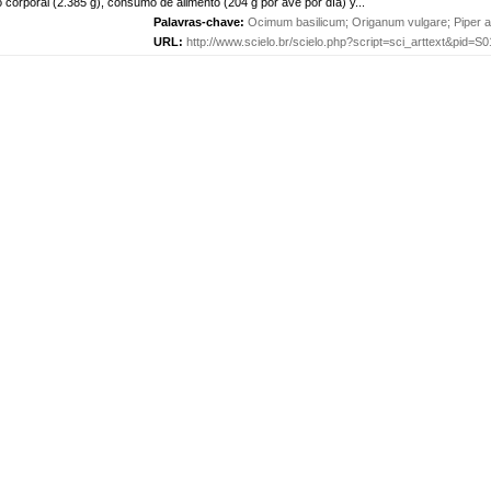
 corporal (2.385 g), consumo de alimento (204 g por ave por día) y...
Palavras-chave:
Ocimum basilicum
;
Origanum vulgare
;
Piper 
URL:
http://www.scielo.br/scielo.php?script=sci_arttext&pid