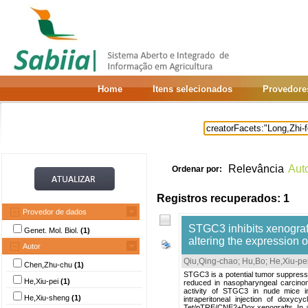
Home
Itens selecionados
Provedore
Relevância
Aut
Ordenar por:
Registros recuperados: 1
Provedor de dados
STGC3 inhibits xenograf
Genet. Mol. Biol.
(1)
altering the expression 
Autor
Qiu,Qing-chao
;
Hu,Bo
;
He,Xiu-pe
Chen,Zhu-chu
(1)
STGC3 is a potential tumor suppressor
He,Xiu-pei
(1)
reduced in nasopharyngeal carcinom
activity of STGC3 in nude mice 
He,Xiu-sheng
(1)
intraperitoneal injection of dox
Tet/pTRE/CNE2+Dox xenografts. In a