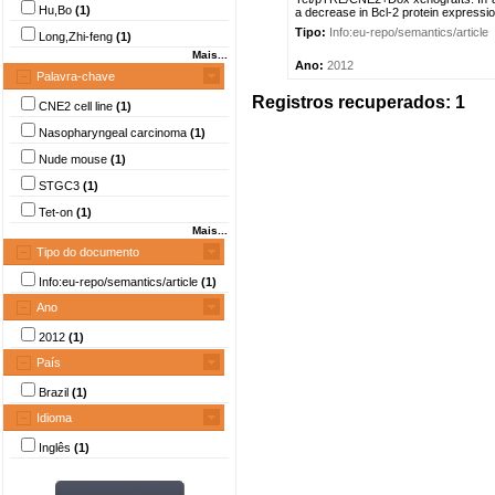
Hu,Bo
(1)
a decrease in Bcl-2 protein expressi
Tipo:
Info:eu-repo/semantics/article
Long,Zhi-feng
(1)
Mais...
Ano:
2012
Palavra-chave
Registros recuperados: 1
CNE2 cell line
(1)
Nasopharyngeal carcinoma
(1)
Nude mouse
(1)
STGC3
(1)
Tet-on
(1)
Mais...
Tipo do documento
Info:eu-repo/semantics/article
(1)
Ano
2012
(1)
País
Brazil
(1)
Idioma
Inglês
(1)