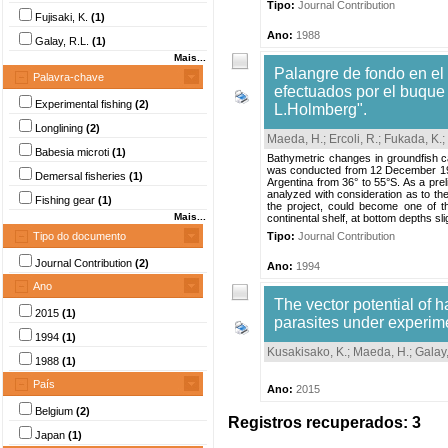
Tipo:
Journal Contribution
Fujisaki, K.
(1)
Ano:
1988
Galay, R.L.
(1)
Mais...
Palangre de fondo en el 
Palavra-chave
efectuados por el buque
Experimental fishing
(2)
L.Holmberg".
Longlining
(2)
Maeda, H.
;
Ercoli, R.
;
Fukada, K.
;
Babesia microti
(1)
Bathymetric changes in groundfish ca
was conducted from 12 December 1986 
Demersal fisheries
(1)
Argentina from 36° to 55°S. As a prel
analyzed with consideration as to the
Fishing gear
(1)
the project, could become one of th
Mais...
continental shelf, at bottom depths sli
Tipo do documento
Tipo:
Journal Contribution
Journal Contribution
(2)
Ano:
1994
Ano
The vector potential of h
2015
(1)
parasites under experime
1994
(1)
Kusakisako, K.
;
Maeda, H.
;
Galay,
1988
(1)
País
Ano:
2015
Belgium
(2)
Registros recuperados: 3
Japan
(1)