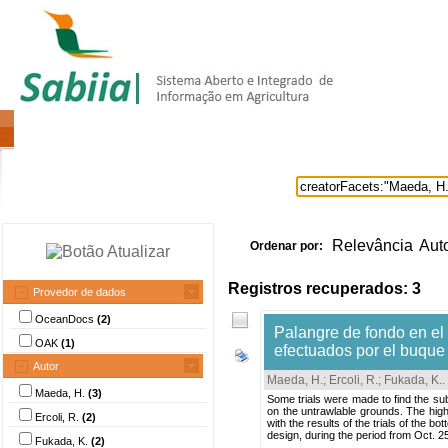
Home
Itens selecionados
Provedore
Relevância
Aut
Ordenar por:
Registros recuperados: 3
Provedor de dados
OceanDocs
(2)
Palangre de fondo en el 
OAK
(1)
efectuados por el buque
Autor
Maeda, H.
;
Ercoli, R.
;
Fukada, K.
.
Maeda, H.
(3)
Some trials were made to find the subs
on the untrawlable grounds. The high
Ercoli, R.
(2)
with the results of the trials of the 
design, during the period from Oct. 25
Fukada, K.
(2)