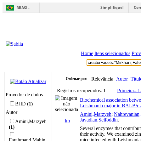
Simplifique!
Com
BRASIL
Home
Itens selecionados
Prov
Relevância
Autor
Títul
Ordenar por:
Registros recuperados: 1
Primeira
...
1
Provedor de dados
Biochemical association between
BJID
(1)
Leishmania major in BALB/c
Autor
Amini,Marzyeh
;
Nahrevanian,
Javadian,Seifoddin
.
Amini,Marzyeh
(1)
Several enzymes that contribut
their activity. We examined zi
mice infected with Leishmania
Farahmand,Mahin