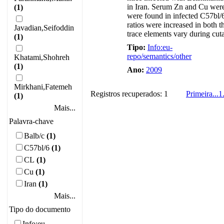
in Iran. Serum Zn and Cu were
(1)
were found in infected C57bl/
ratios were increased in both 
Javadian,Seifoddin
trace elements vary during cuta
(1)
Tipo:
Info:eu-
repo/semantics/other
Khatami,Shohreh
(1)
Ano:
2009
Mirkhani,Fatemeh
Registros recuperados: 1
Primeira
...
1
(1)
Mais...
Palavra-chave
Balb/c
(1)
C57bl/6
(1)
CL
(1)
Cu
(1)
Iran
(1)
Mais...
Tipo do documento
Info:eu-