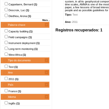
system, in all its geophysical compo
Cappelaere, Bernard
(1)
time scales, AMMA is one of the mos
paper, a few lessons of broad interes
Descroix, Luc
(1)
people and as possible guidelines for 
Tipo:
Text
Diedhiou, Arona
(1)
Mais...
Ano:
2011
Palavra-chave
Registros recuperados: 1
Capacity building
(1)
Field campaigns
(1)
Instrument deployment
(1)
Long-term monitoring
(1)
West Africa
(1)
Tipo do documento
Text
(1)
Ano
2011
(1)
País
France
(1)
Idioma
Inglês
(1)