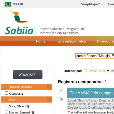
Simplifique!
Com
BRASIL
Home
Itens selecionados
Provedore
Relevância
Aut
Ordenar por:
Registros recuperados: 1
Provedor de dados
The AMMA field campaig
ArchiMer
(1)
Autor
Lebel, Thierry
;
Parker, Douglas J.
Bock, Olivier
;
Bourles, Bernard
;
G
Bock, Olivier
(1)
Descroix, Luc
;
Diedhiou, Arona
;
G
Bourles, Bernard
(1)
The AMMA (African Monsoon Multidi