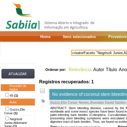
Home
Itens selecionados
Provedore
Relevância
Autor
Título
Ano
Ordenar por:
Registros recuperados: 1
Provedor de
dados
No evidence of coconut stem bleeding
65
(1)
Autor
Guzzo,Elio Cesar
;
Neves,Jhonatan David Santos 
ABSTRACT: Stem bleeding disease, caused by the fu
Guzzo,Elio
worldwide and some insect species have been found in 
Cesar
(1)
palm-infesting bark beetles (Coleoptera: Curculionida
presenting stem bleeding symptoms were inoculated i
Negrisoli
digestive tract of bark beetles. Thus, we found no evide
Junior,Aldomario
Santo
(1)
Tipo:
Info:eu-repo/semantics/article
Palav