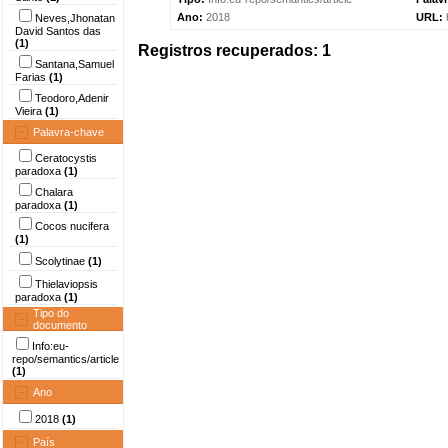
Ano:
2018
URL:
Neves,Jhonatan
David Santos das
(1)
Registros recuperados: 1
Santana,Samuel
Farias
(1)
Teodoro,Adenir
Vieira
(1)
Palavra-chave
Ceratocystis
paradoxa
(1)
Chalara
paradoxa
(1)
Cocos nucifera
(1)
Scolytinae
(1)
Thielaviopsis
paradoxa
(1)
Tipo do
documento
Info:eu-
repo/semantics/article
(1)
Ano
2018
(1)
País