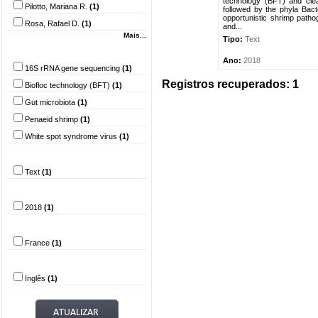
technology (BFT) and cle
Pilotto, Mariana R.
(1)
followed by the phyla Bact
opportunistic shrimp pat
Rosa, Rafael D.
(1)
and...
Mais...
Tipo:
Text
Palavra-chave
Ano:
2018
16S rRNA gene sequencing
(1)
Registros recuperados: 1
Biofloc technology (BFT)
(1)
Gut microbiota
(1)
Penaeid shrimp
(1)
White spot syndrome virus
(1)
Tipo do documento
Text
(1)
Ano
2018
(1)
País
France
(1)
Idioma
Inglês
(1)