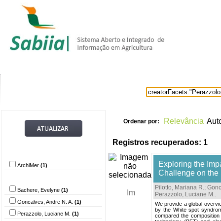
Home
Itens selecionados
Provedore
Relevância
Aut
Ordenar por:
Registros recuperados: 1
Provedor de dados
Exploring the Imp
ArchiMer
(1)
Challenge on the 
Autor
Pilotto, Mariana R.
;
Gonc
Bachere, Evelyne
(1)
Perazzolo, Luciane M.
.
Goncalves, Andre N. A.
(1)
We provide a global overvie
by the White spot syndrom
Perazzolo, Luciane M.
(1)
compared the composition a