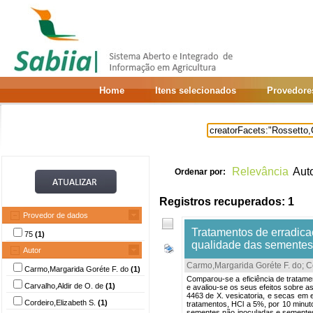
Home
Itens selecionados
Provedore
Relevância
Aut
Ordenar por:
Registros recuperados: 1
Provedor de dados
Tratamentos de erradica
75
(1)
qualidade das sementes
Autor
Carmo,Margarida Goréte F. do
;
C
Carmo,Margarida Goréte F. do
(1)
Comparou-se a eficiência de tratamen
Carvalho,Aldir de O. de
(1)
e avaliou-se os seus efeitos sobre a
4463 de X. vesicatoria, e secas em 
Cordeiro,Elizabeth S.
(1)
tratamentos, HCl a 5%, por 10 minut
sementes não inoculadas e sementes 