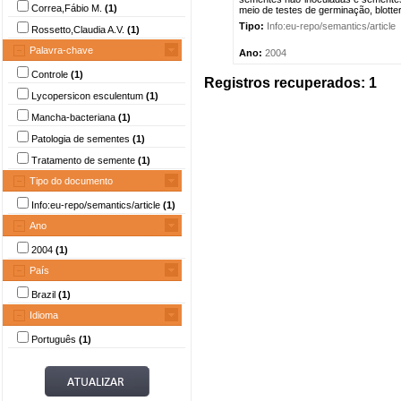
Correa,Fábio M.
(1)
meio de testes de germinação, blotter
Tipo:
Info:eu-repo/semantics/article
Rossetto,Claudia A.V.
(1)
Palavra-chave
Ano:
2004
Controle
(1)
Registros recuperados: 1
Lycopersicon esculentum
(1)
Mancha-bacteriana
(1)
Patologia de sementes
(1)
Tratamento de semente
(1)
Tipo do documento
Info:eu-repo/semantics/article
(1)
Ano
2004
(1)
País
Brazil
(1)
Idioma
Português
(1)