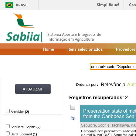
Simplifique!
Com
BRASIL
Home
Itens selecionados
Provedore
Relevância
Aut
Ordenar por:
Registros recuperados: 2
Provedor de dados
Preservation state of me
ArchiMer
(2)
from the Caribbean Sea o
Autor
Sepulcre, Sophie
;
Tachikawa, Ka
Sepulcre, Sophie
(2)
Carbonate-rich periplatform sediment
Bard, Edouard
(1)
> 4 mol % MgCO(3)). Since Mg-calcite 