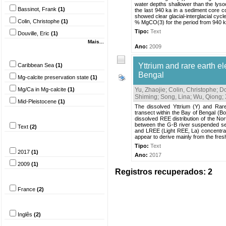
water depths shallower than the lyso
Bassinot, Frank
(1)
the last 940 ka in a sediment core c
showed clear glacial-interglacial cyc
Colin, Christophe
(1)
% MgCO(3) for the period from 940 ka
Tipo:
Text
Douville, Eric
(1)
Mais...
Ano:
2009
Palavra-chave
Yttrium and rare earth el
Caribbean Sea
(1)
Bengal
Mg-calcite preservation state
(1)
Mg/Ca in Mg-calcite
(1)
Yu, Zhaojie
;
Colin, Christophe
;
Do
Shiming
;
Song, Lina
;
Wu, Qiong
;
Mid-Pleistocene
(1)
The dissolved Yttrium (Y) and Rare
transect within the Bay of Bengal (B
Tipo do documento
dissolved REE distribution of the No
between the G-B river suspended se
Text
(2)
and LREE (Light REE, La) concentrat
appear to derive mainly from the fres
Ano
Tipo:
Text
2017
(1)
Ano:
2017
2009
(1)
Registros recuperados: 2
País
France
(2)
Idioma
Inglês
(2)