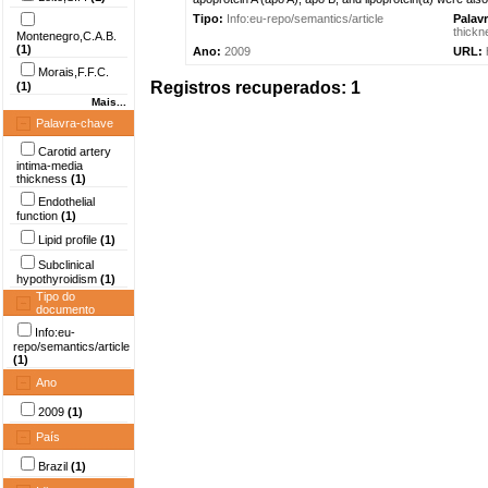
Tipo:
Info:eu-repo/semantics/article
Palav
thickn
Montenegro,C.A.B.
(1)
Ano:
2009
URL:
Morais,F.F.C.
Registros recuperados: 1
(1)
Mais...
Palavra-chave
Carotid artery
intima-media
thickness
(1)
Endothelial
function
(1)
Lipid profile
(1)
Subclinical
hypothyroidism
(1)
Tipo do
documento
Info:eu-
repo/semantics/article
(1)
Ano
2009
(1)
País
Brazil
(1)