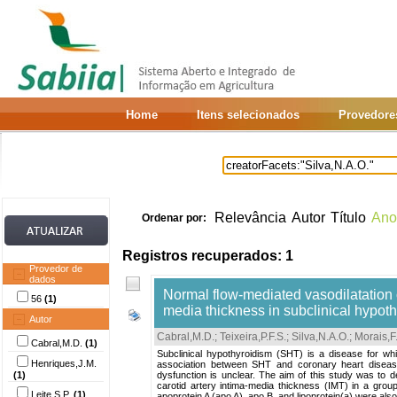
Home
Itens selecionados
Provedore
Relevância
Autor
Título
Ano
Ordenar por:
Registros recuperados: 1
Provedor de
dados
Normal flow-mediated vasodilatation of
56
(1)
media thickness in subclinical hypot
Autor
Cabral,M.D.
;
Teixeira,P.F.S.
;
Silva,N.A.O.
;
Morais,F
Cabral,M.D.
(1)
Subclinical hypothyroidism (SHT) is a disease for w
Henriques,J.M.
association between SHT and coronary heart disease.
(1)
dysfunction is unclear. The aim of this study was to d
carotid artery intima-media thickness (IMT) in a gro
Leite,S.P.
(1)
apoprotein A (apo A), apo B, and lipoprotein(a) were a