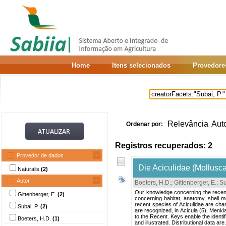
Home
Itens selecionados
Provedore
Relevância
Aut
Ordenar por:
Registros recuperados: 2
Provedor de dados
Die Aciculidae (Mollusc
Naturalis
(2)
Autor
Boeters, H.D.
;
Gittenberger, E.
;
Su
Our knowledge concerning the recent
Gittenberger, E.
(2)
concerning habitat, anatomy, shell mo
recent species of Aciculidae are char
Subai, P.
(2)
are recognized, in Acicula (5), Menk
to the Recent. Keys enable the ident
Boeters, H.D.
(1)
and illustrated. Distributional data are.