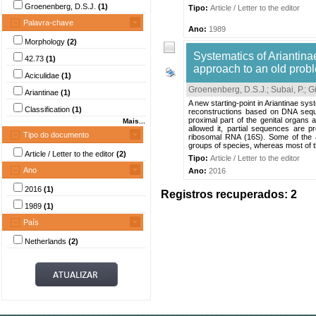
Groenenberg, D.S.J.
(1)
Tipo:
Article / Letter to the editor
Palavra-chave
Ano:
1989
Morphology
(2)
Systematics of Ariantin
42.73
(1)
approach to an old prob
Aciculidae
(1)
Groenenberg, D.S.J.
;
Subai, P.
;
Gi
Ariantinae
(1)
A new starting-point in Ariantinae sy
Classification
(1)
reconstructions based on DNA sequ
proximal part of the genital organs a
Mais...
allowed it, partial sequences are
Tipo do documento
ribosomal RNA (16S). Some of the a
groups of species, whereas most of t
Article / Letter to the editor
(2)
Tipo:
Article / Letter to the editor
Ano
Ano:
2016
2016
(1)
Registros recuperados: 2
1989
(1)
País
Netherlands
(2)