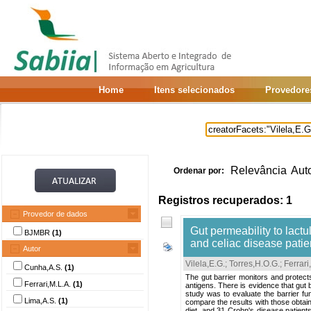
Home
Itens selecionados
Provedore
Relevância
Aut
Ordenar por:
Registros recuperados: 1
Provedor de dados
Gut permeability to lactu
BJMBR
(1)
and celiac disease patie
Autor
Vilela,E.G.
;
Torres,H.O.G.
;
Ferrari
Cunha,A.S.
(1)
The gut barrier monitors and protect
Ferrari,M.L.A.
(1)
antigens. There is evidence that gut 
study was to evaluate the barrier fu
Lima,A.S.
(1)
compare the results with those obtaine
diet, and 31 Crohn's disease patients