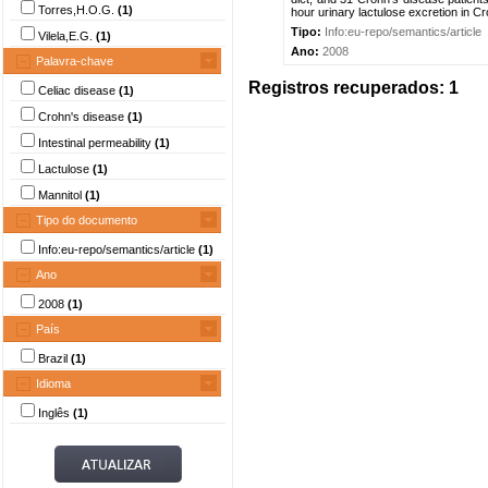
Torres,H.O.G.
(1)
hour urinary lactulose excretion in Cr
Tipo:
Info:eu-repo/semantics/article
Vilela,E.G.
(1)
Ano:
2008
Palavra-chave
Registros recuperados: 1
Celiac disease
(1)
Crohn's disease
(1)
Intestinal permeability
(1)
Lactulose
(1)
Mannitol
(1)
Tipo do documento
Info:eu-repo/semantics/article
(1)
Ano
2008
(1)
País
Brazil
(1)
Idioma
Inglês
(1)