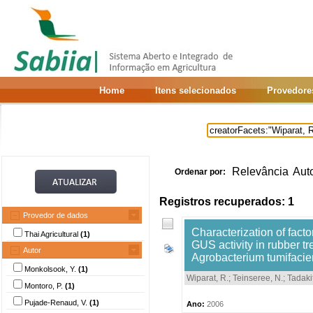
Home
Itens selecionados
Provedore
Relevância
Aut
Ordenar por:
Registros recuperados: 1
Provedor de dados
Characterization of facto
Thai Agricultural
(1)
GUS activity in rubber tr
Autor
Agrobacterium tumifacie
Monkolsook, Y.
(1)
Wiparat, R.
;
Teinseree, N.
;
Tadakit
Montoro, P.
(1)
Pujade-Renaud, V.
(1)
Ano:
2006