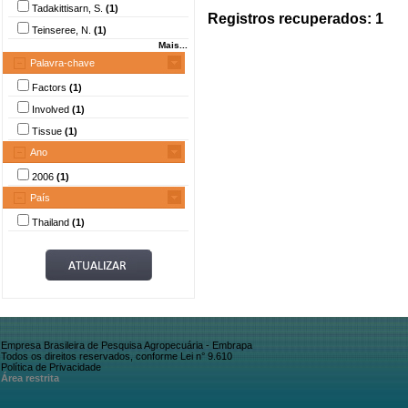
Tadakittisarn, S.
(1)
Registros recuperados: 1
Teinseree, N.
(1)
Mais...
Palavra-chave
Factors
(1)
Involved
(1)
Tissue
(1)
Ano
2006
(1)
País
Thailand
(1)
Empresa Brasileira de Pesquisa Agropecuária - Embrapa
Todos os direitos reservados, conforme Lei n° 9.610
Política de Privacidade
Área restrita