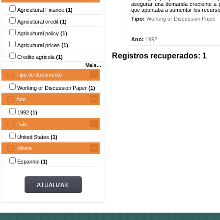
asegurar una demanda creciente a p
Agricultural Finance
(1)
que apuntaba a aumentar los recursos
Tipo:
Working or Discussion Paper
Agricultural credit
(1)
Agricultural policy
(1)
Ano:
1992
Agricultural prices
(1)
Registros recuperados: 1
Credito agricola
(1)
Mais...
Tipo do documento
Working or Discussion Paper
(1)
Ano
1992
(1)
País
United States
(1)
Idioma
Espanhol
(1)