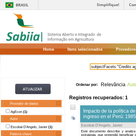
Simplifique!
Com
BRASIL
Home
Itens selecionados
Provedore
Relevância
Aut
Ordenar por:
Registros recuperados: 1
Provedor de dados
Impacto de la política de
AgEcon
(1)
ingreso en el Perú: 198
Autor
Escobal D'Angelo, Javier
.
Escobal D'Angelo, Javier
(1)
Este documento describe y analiza l
Palavra-chave
estrategia, que pretendió beneficiar