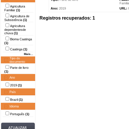
Famili
Agricultura
Ano:
2019
URL:
Familiar
(1)
Agricultura de
Registros recuperados: 1
Subsistência
(1)
Agricultura
dependentesde
chuva
(1)
Bioma Caatinga
(1)
Caatinga
(1)
Mais...
Tipo do
documento
Parte de livro
(1)
Ano
2019
(1)
País
Brazil
(1)
Idioma
Português
(1)