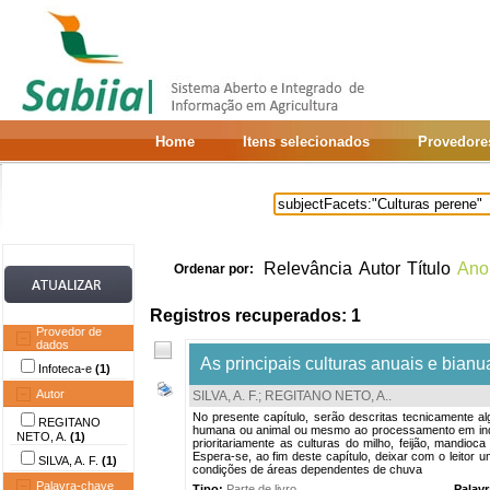
Home
Itens selecionados
Provedore
Relevância
Autor
Título
Ano
Ordenar por:
Registros recuperados: 1
Provedor de
dados
As principais culturas anuais e bianua
Infoteca-e
(1)
Autor
SILVA, A. F.
;
REGITANO NETO, A.
.
No presente capítulo, serão descritas tecnicamente al
REGITANO
humana ou animal ou mesmo ao processamento em indús
NETO, A.
(1)
prioritariamente as culturas do milho, feijão, mandio
Espera-se, ao fim deste capítulo, deixar com o leitor 
SILVA, A. F.
(1)
condições de áreas dependentes de chuva
Palavra-chave
Tipo:
Parte de livro
Palav