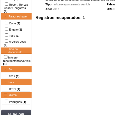
Tipo:
Info:eu-repo/semantics/article
Palav
Robert, Renato
Cesar Gonçalves
Ano:
2017
URL:
(1)
Palavra-chave
Registros recuperados: 1
Corte
(1)
Engate
(1)
Toco
(1)
Árvores ocas
(1)
Tipo do
documento
Info:eu-
repo/semantics/article
(1)
Ano
2017
(1)
País
Brazil
(1)
Idioma
Português
(1)