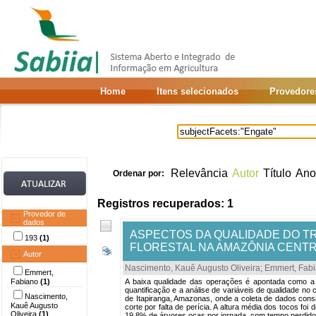
Home
Itens selecionados
Provedore
Relevância
Autor
Título
Ano
Ordenar por:
Registros recuperados: 1
Provedor de
dados
ASPECTOS DA QUALIDADE DO T
193
(1)
FLORESTAL NA AMAZÔNIA CENT
Autor
Nascimento, Kauê Augusto Oliveira
;
Emmert, Fab
Emmert,
Fabiano
(1)
A baixa qualidade das operações é apontada como a pr
quantificação e a análise de variáveis de qualidade no c
Nascimento,
de Itapiranga, Amazonas, onde a coleta de dados cons
Kauê Augusto
corte por falta de perícia. A altura média dos tocos 
Oliveira
(1)
19,8% de árvores ocas por jornada, com tempo perdido 