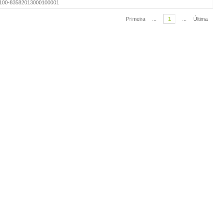
=S0100-83582013000100001
Primeira
...
1
...
Última