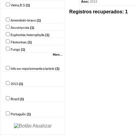
Ano:
2013
Vieira,B.S
(1)
Registros recuperados: 1
Palavra-chave
Amendoim-bravo
(1)
Ascomycota
(1)
Euphorbia heterophylla
(1)
Fitotoxinas
(1)
Fungo
(1)
Mais...
Tipo do documento
Info:eu-repo/semantics/article
(1)
Ano
2013
(1)
País
Brazil
(1)
Idioma
Português
(1)