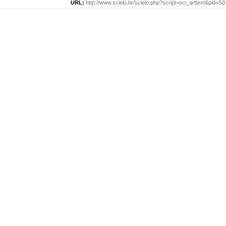
URL:
http://www.scielo.br/scielo.php?script=sci_arttext&pid