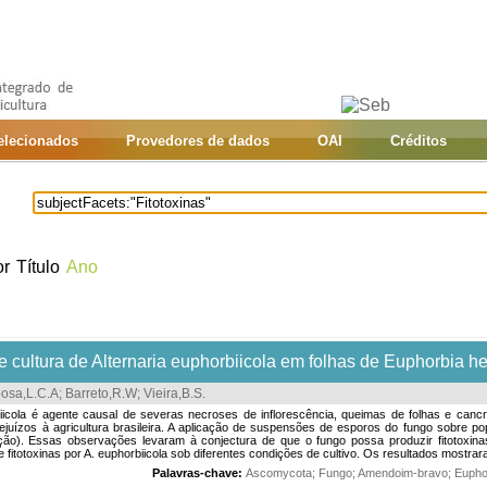
selecionados
Provedores de dados
OAI
Créditos
or
Título
Ano
de cultura de Alternaria euphorbiicola em folhas de Euphorbia h
osa,L.C.A
;
Barreto,R.W
;
Vieira,B.S
.
biicola é agente causal de severas necroses de inflorescência, queimas de folhas e cancr
ejuízos à agricultura brasileira. A aplicação de suspensões de esporos do fungo sobre p
ão). Essas observações levaram à conjectura de que o fungo possa produzir fitotoxinas i
e fitotoxinas por A. euphorbiicola sob diferentes condições de cultivo. Os resultados mostrar
Palavras-chave:
Ascomycota
;
Fungo
;
Amendoim-bravo
;
Eupho