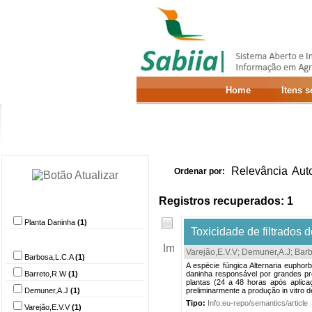
Home
Itens 
Relevância
Aut
Ordenar por:
Registros recuperados: 1
Provedor de dados
Planta Daninha
(1)
Toxicidade de filtrados 
Autor
Varejão,E.V.V
;
Demuner,A.J
;
Barb
Barbosa,L.C.A
(1)
A espécie fúngica Alternaria euphor
Barreto,R.W
(1)
daninha responsável por grandes pr
plantas (24 a 48 horas após aplicaç
Demuner,A.J
(1)
preliminarmente a produção in vitro d
Tipo:
Info:eu-repo/semantics/article
Varejão,E.V.V
(1)