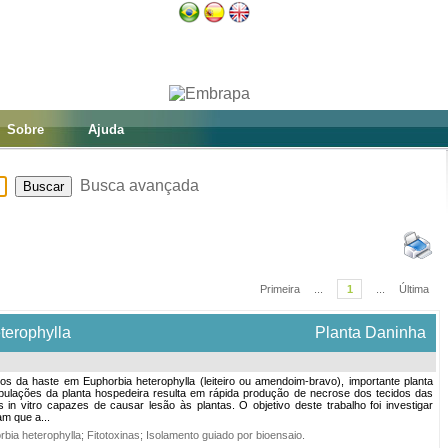
Sobre
Ajuda
Busca avançada
Primeira
...
1
...
Última
eterophylla
Planta Daninha
os da haste em Euphorbia heterophylla (leiteiro ou amendoim-bravo), importante planta
opulações da planta hospedeira resulta em rápida produção de necrose dos tecidos das
n vitro capazes de causar lesão às plantas. O objetivo deste trabalho foi investigar
am que a...
rbia heterophylla
;
Fitotoxinas
;
Isolamento guiado por bioensaio
.