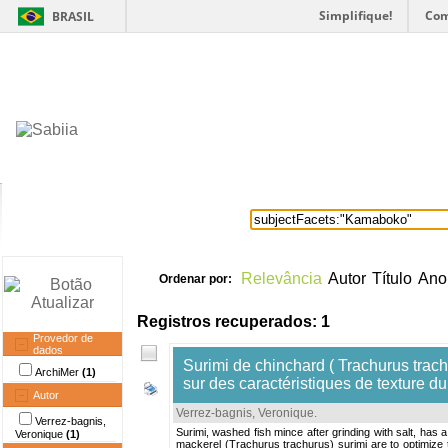
Simplifique!
Com
BRASIL
Home
Itens selecionados
Provedore
Relevância
Autor
Título
Ano
Ordenar por:
Registros recuperados: 1
Provedor de
dados
Surimi de chinchard ( Trachurus trach
ArchiMer
(1)
sur des caractéristiques de texture d
Autor
Verrez-bagnis, Veronique
.
Verrez-bagnis,
Surimi, washed fish mince after grinding with salt, has a
Veronique
(1)
mackerel (Trachurus trachurus) surimi are to optimize th