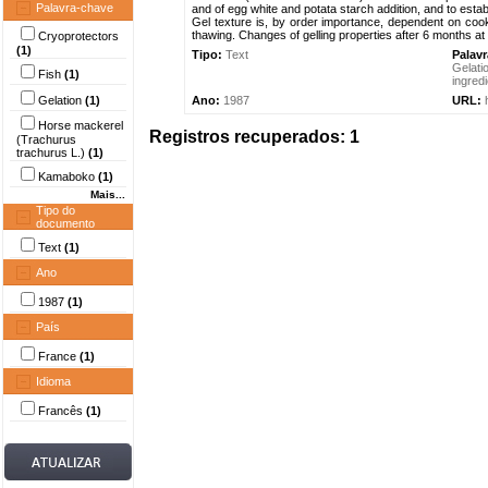
Palavra-chave
and of egg white and potata starch addition, and to estab
Gel texture is, by order importance, dependent on cooki
thawing. Changes of gelling properties after 6 months at -
Cryoprotectors
(1)
Tipo:
Text
Palav
Gelati
Fish
(1)
ingred
Gelation
(1)
Ano:
1987
URL:
Horse mackerel
Registros recuperados: 1
(Trachurus
trachurus L.)
(1)
Kamaboko
(1)
Mais...
Tipo do
documento
Text
(1)
Ano
1987
(1)
País
France
(1)
Idioma
Francês
(1)