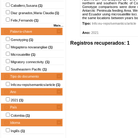
northern and southern Pacific of C
Caballero,Susana
(1)
Genotype comparisons were done us
Antarctic Peninsula feeding Area. We
Diaz granados,Maria Claudia
(1)
and Ecuador using microsatellite loci
the same locations between years bot
Felix,Fernando
(1)
Tipo:
Info:eu-repo/semantics/article
Mais...
Palavra-chave
Ano:
2021
Genotyping
(1)
Registros recuperados: 1
Megaptera novaeangliae
(1)
Microsatellite
(1)
Migratory connectivity.
(1)
Southeastern Pacific
(1)
Tipo do documento
Info:eu-repo/semantics/article
(1)
Ano
2021
(1)
País
Colombia
(1)
Idioma
Inglês
(1)