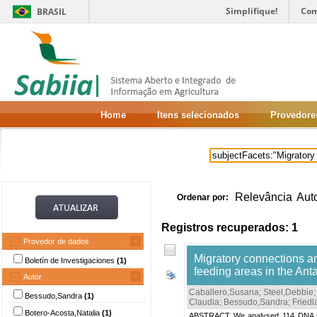
Simplifique!
Com
BRASIL
Home
Itens selecionados
Provedore
Relevância
Aut
Ordenar por:
Registros recuperados: 1
Provedor de dados
Migratory connections a
Boletín de Investigaciones
(1)
feeding areas in the An
Autor
Caballero,Susana
;
Steel,Debbie
Bessudo,Sandra
(1)
Claudia
;
Bessudo,Sandra
;
Friedl
Botero-Acosta,Natalia
(1)
ABSTRACT We analysed 114 DNA sampl