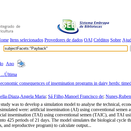
Home
Itens selecionados
Provedores de dados
OAI
Créditos
Sobre
Aju
lo
Ano
1
...
Última
 economic consequences of insemination programs in dairy herds: timed 
ella-Diaza,Angela Maria
;
Sá Filho,Manoel Francisco de
;
Nunes,Ruben
dy was to develop a simulation model to analyse the technical, econom
es simulated were: artificial insemination (AI) using conventional semen 
ificial insemination (TAI) using conventional semen (TAIC), and TAI us
nto 425 periods of 21 days. The model simulates the biological cycle th
, and reproductive program) to calculate output...