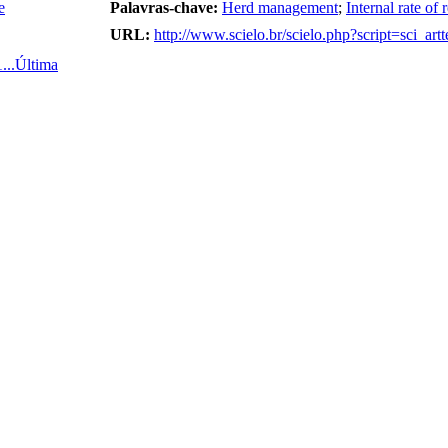
e
Palavras-chave:
Herd management
;
Internal rate of 
URL:
http://www.scielo.br/scielo.php?script=sci_
1
...
Última