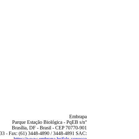
Embrapa
Parque Estação Biológica - PqEB s/n°
Brasília, DF - Brasil - CEP 70770-901
33 - Fax: (61) 3448-4890 / 3448-4891 SAC:
https://www.embrapa.br/fale-conosco