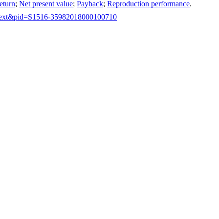
return
;
Net present value
;
Payback
;
Reproduction performance
.
arttext&pid=S1516-35982018000100710