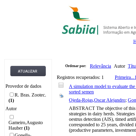
Relevância
Autor
Títu
Ordenar por:
Registros recuperados: 1
Primeira
...
Provedor de dados
A simulation model to evaluate the
sorted semen
R. Bras. Zootec.
Ojeda-Rojas,Oscar Alejandro
;
Gon
(1)
ABSTRACT The objective of this stu
Autor
strategies in dairy herds. Strategi
oestrus detection (AIS), timed art
Gameiro,Augusto
corresponded to 25 years, divided i
Hauber
(1)
(productive parameters, investments
Gonella-