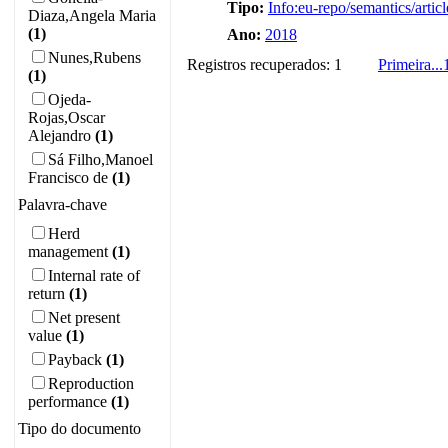
Tipo:
Info:eu-repo/semantics/articl
Diaza,Angela Maria
(1)
Ano:
2018
Nunes,Rubens
Registros recuperados: 1
Primeira
...
(1)
Ojeda-
Rojas,Oscar
Alejandro
(1)
Sá Filho,Manoel
Francisco de
(1)
Palavra-chave
Herd
management
(1)
Internal rate of
return
(1)
Net present
value
(1)
Payback
(1)
Reproduction
performance
(1)
Tipo do documento