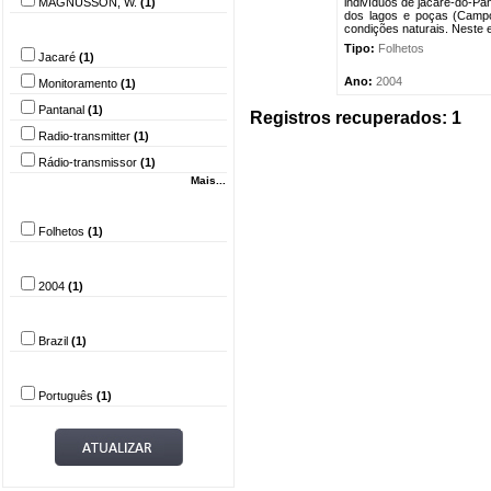
MAGNUSSON, W.
(1)
indivíduos de jacaré-do-Pan
dos lagos e poças (Campos
Palavra-chave
condições naturais. Neste 
Tipo:
Folhetos
Jacaré
(1)
Ano:
2004
Monitoramento
(1)
Pantanal
(1)
Registros recuperados: 1
Radio-transmitter
(1)
Rádio-transmissor
(1)
Mais...
Tipo do documento
Folhetos
(1)
Ano
2004
(1)
País
Brazil
(1)
Idioma
Português
(1)