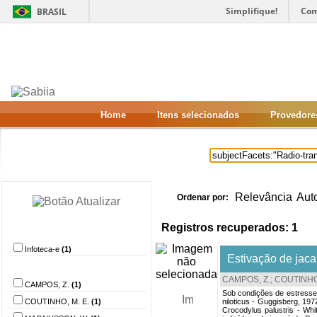
Simplifique!
Com
BRASIL
Home
Itens selecionados
Provedore
Relevância
Aut
Ordenar por:
Registros recuperados: 1
Provedor de dados
Infoteca-e
(1)
Estivação de jaca
Autor
CAMPOS, Z.
;
COUTINHO,
CAMPOS, Z.
(1)
Sob condições de estresse
COUTINHO, M. E.
(1)
niloticus - Guggisberg, 19
Crocodylus palustris - Wh