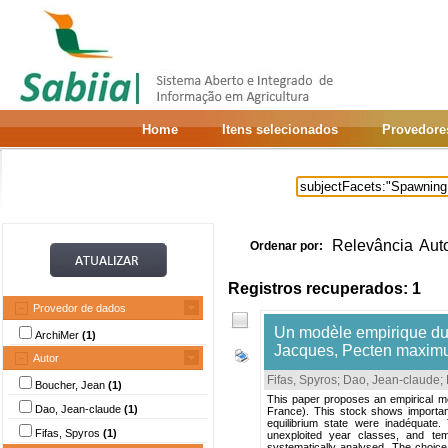
Home
Itens selecionados
Provedore
Relevância
Aut
Ordenar por:
Registros recuperados: 1
Provedor de dados
Un modèle empirique du 
ArchiMer
(1)
Jacques, Pecten maximus
Autor
Fifas, Spyros
;
Dao, Jean-claude
;
Boucher, Jean
(1)
This paper proposes an empirical mod
Dao, Jean-claude
(1)
France). This stock shows important
equilibrium state were inadéquate.
Fifas, Spyros
(1)
unexploited year classes, and te
systematically analysed. The choice o