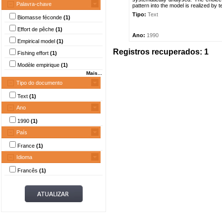
Palavra-chave
pattern into the model is realized by te
Tipo:
Text
Biomasse féconde
(1)
Effort de pêche
(1)
Ano:
1990
Empirical model
(1)
Registros recuperados: 1
Fishing effort
(1)
Modèle empirique
(1)
Mais...
Tipo do documento
Text
(1)
Ano
1990
(1)
País
France
(1)
Idioma
Francês
(1)